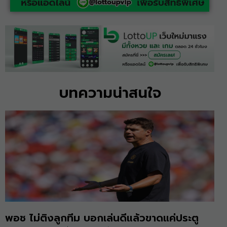
บทความน่าสนใจ
พอช ไม่ติงลูกทีม บอกเล่นดีแล้วขาดแค่ประตู