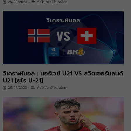
25/09/2023
ทั่วไป/คาสิโน/สล็อต
•
วิเคราะห์บอล : นอร์เวย์ U21 VS สวิตเซอร์แลนด์
U21 [ยูโร U-21]
25/06/2023
ทั่วไป/คาสิโน/สล็อต
•