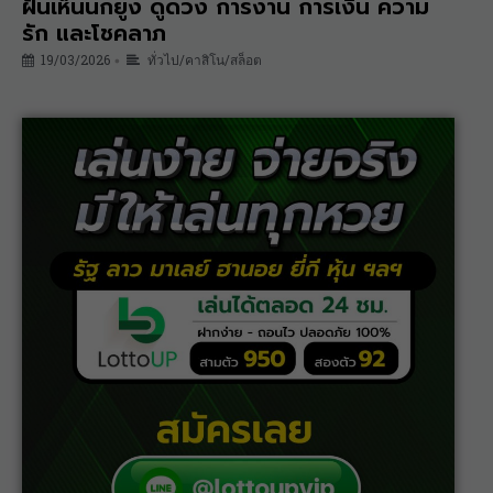
ฝันเห็นนกยูง ดูดวง การงาน การเงิน ความ
รัก และโชคลาภ
19/03/2026
ทั่วไป/คาสิโน/สล็อต
•