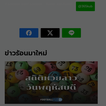
Facebook iconFacebook
Twitter iconTwitter
@365kub
ข่าวร้อนมาใหม่