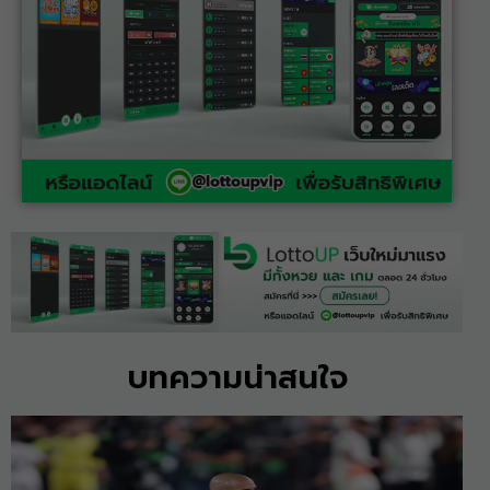
บทความน่าสนใจ