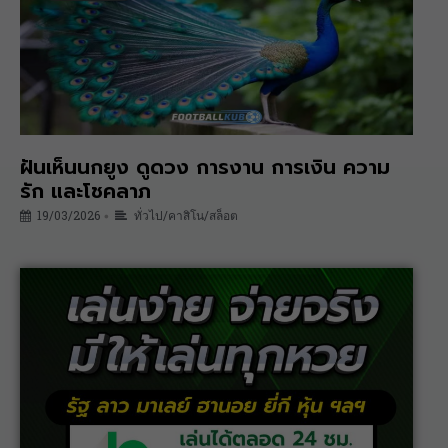
ฝันเห็นนกยูง ดูดวง การงาน การเงิน ความ
รัก และโชคลาภ
19/03/2026
ทั่วไป/คาสิโน/สล็อต
•