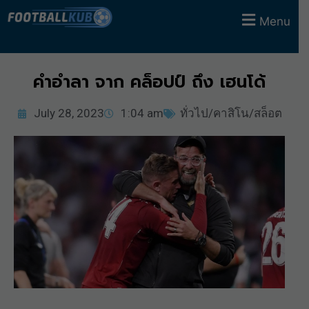
Menu
คำอำลา จาก คล็อปป์ ถึง เฮนโด้
July 28, 2023
1:04 am
ทั่วไป/คาสิโน/สล็อต