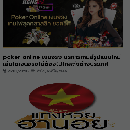
poker online เงินจริง บริการเกมส์รูปแบบใหม่
เล่นได้เงินจริงไม่ต้องไปไกลถึงต่างประเทศ
26/07/2023
ทั่วไป/คาสิโน/สล็อต
•