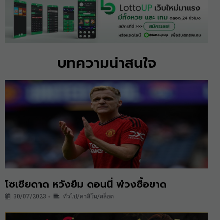
บทความน่าสนใจ
โซเซียดาด หวังยืม ดอนนี่ พ่วงซื้อขาด
30/07/2023
ทั่วไป/คาสิโน/สล็อต
•