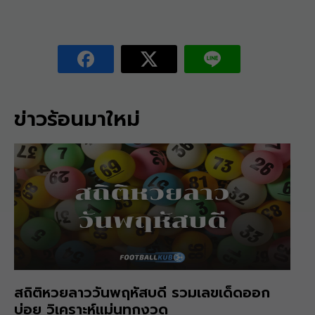
ข่าวร้อนมาใหม่
สถิติหวยลาววันพฤหัสบดี รวมเลขเด็ดออก
บ่อย วิเคราะห์แม่นทุกงวด