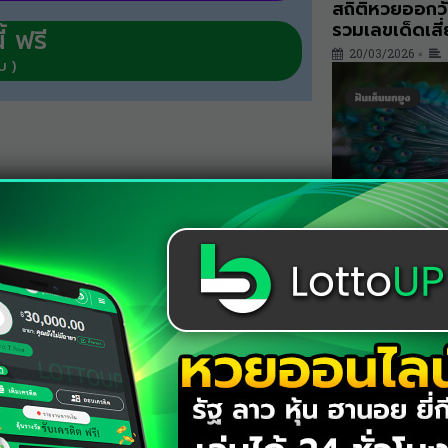
สถิติหวยออกวั
รวมเลขเด็ดเสี
้ ฟรี
20/03/2026
•
บ )
งสำหรับการคว้า
แอนโธนี่ เอลังก้า
แนวรุก
ฝันเห็นนกยูง 
ความรัก และโ
19/03/2026
•
ueco, jugador del Manchester
.twitter.com/9PKyfUFwh6
 12, 2023