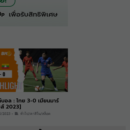
์บอล : ไทย 3-0 เมียนมาร์
มส์ 2023]
5/2023
ทั่วไป/คาสิโน/สล็อต
•