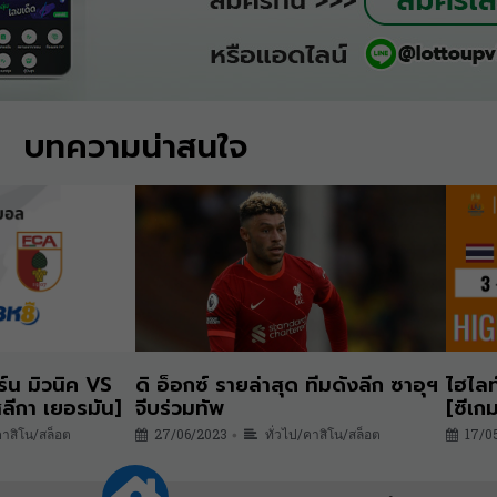
บทความน่าสนใจ
ร์น มิวนิค VS
ดิ อ็อกซ์ รายล่าสุด ทีมดังลีก ซาอุฯ
ไฮไลท
สลีกา เยอรมัน]
จีบร่วมทัพ
[ซีเก
คาสิโน/สล็อต
27/06/2023
ทั่วไป/คาสิโน/สล็อต
17/0
•