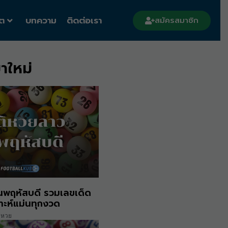
ต
บทความ
ติดต่อเรา
สมัครสมาชิก
าใหม่
ันพฤหัสบดี รวมเลขเด็ด
าะห์แม่นทุกงวด
หวย