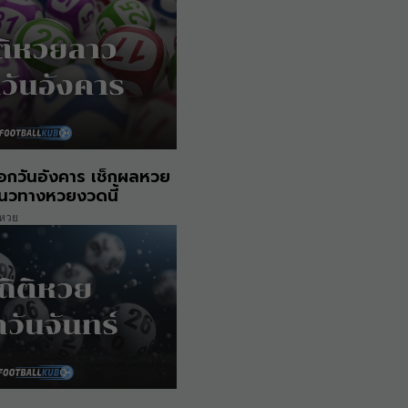
อกวันอังคาร เช็กผลหวย
แนวทางหวยงวดนี้
หวย