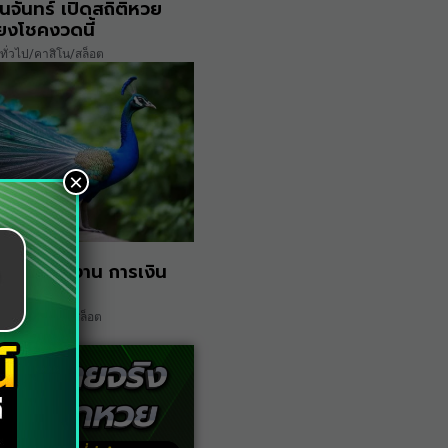
นจันทร์ เปิดสถิติหวย
่ยงโชคงวดนี้
ทั่วไป/คาสิโน/สล็อต
×
ดูดวง การงาน การเงิน
ชคลาภ
ทั่วไป/คาสิโน/สล็อต