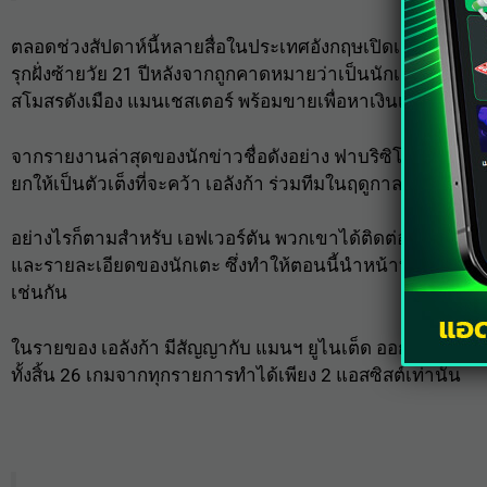
ตลอดช่วงสัปดาห์นี้หลายสื่อในประเทศอังกฤษเปิดเผยรายงานว่
รุกฝั่งซ้ายวัย 21 ปีหลังจากถูกคาดหมายว่าเป็นนักเตะที่ไม่ได
สโมสรดังเมือง แมนเชสเตอร์ พร้อมขายเพื่อหาเงินเข้าทีมเช่น
จากรายงานล่าสุดของนักข่าวชื่อดังอย่าง ฟาบริซิโอ โรมาโน่ เ
ยกให้เป็นตัวเต็งที่จะคว้า เอลังก้า ร่วมทีมในฤดูกาล 2023/24
อย่างไรก็ตามสำหรับ เอฟเวอร์ตัน พวกเขาได้ติดต่อไปหา แมน
และรายละเอียดของนักเตะ ซึ่งทำให้ตอนนี้นำหน้าทีมอื่นๆ ที
เช่นกัน
ในรายของ เอลังก้า มีสัญญากับ แมนฯ ยูไนเต็ด ออกไปจนถึงก
ทั้งสิ้น 26 เกมจากทุกรายการทำได้เพียง 2 แอสซิสต์เท่านั้น