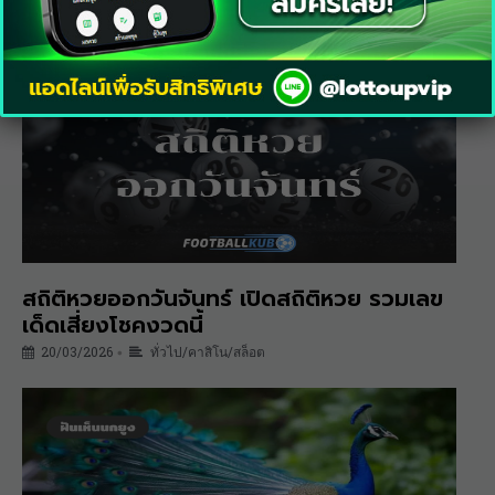
เลขเด็ด แนวทางหวยงวดนี้
21/05/2026
หวย
•
สถิติหวยออกวันจันทร์ เปิดสถิติหวย รวมเลข
เด็ดเสี่ยงโชคงวดนี้
20/03/2026
ทั่วไป/คาสิโน/สล็อต
•