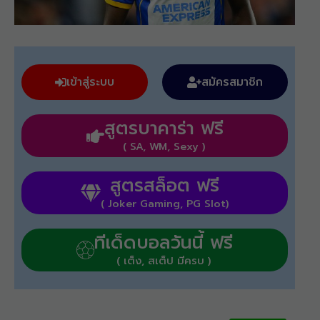
เข้าสู่ระบบ
สมัครสมาชิก
สูตรบาคาร่า ฟรี
( SA, WM, Sexy )
สูตรสล็อต ฟรี
( Joker Gaming, PG Slot)
ทีเด็ดบอลวันนี้ ฟรี
( เต็ง, สเต็ป มีครบ )