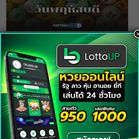
สถิติหวยลาววันพฤหัสบดี รวมเลขเด็ดออก
บ่อย วิเคราะห์แม่นทุกงวด
23/07/2026
หวย
•
สถิติหวยลาวออกวันอังคาร เช็กผลหวย ส่อง