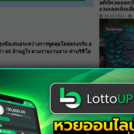
สถิติหวยออกวั
รวมเลขเด็ดเสี
20/03/2026
•
ุงข้อเสนอระหว่างการพูดคุยโดยตรงกกับ อ
กว่า 60 ล้านยูโร ตามรายงานจาก ฟาบริซิโอ
ฝันเห็นนกยูง 
a during direct talks today — it
ความรัก และโ
19/03/2026
•
ted want to close the deal ASAP