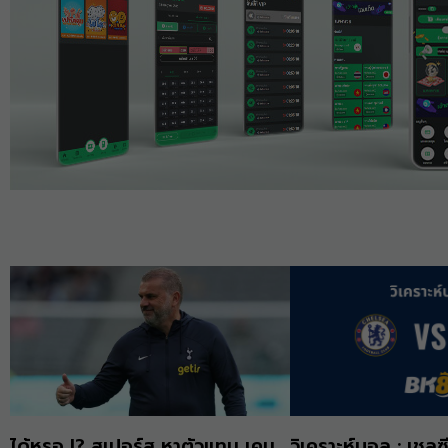
ได้หรอ !? สเปอร์ส หาตัวแทน เคน
วิเคราะห์บอล : เชลซ