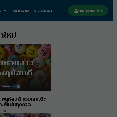
ต
บทความ
ติดต่อเรา
สมัครสมาชิก
าใหม่
ันพฤหัสบดี รวมเลขเด็ด
าะห์แม่นทุกงวด
หวย