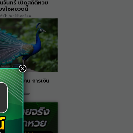
นจันทร์ เปิดสถิติหวย
่ยงโชคงวดนี้
ทั่วไป/คาสิโน/สล็อต
×
ดูดวง การงาน การเงิน
ชคลาภ
ทั่วไป/คาสิโน/สล็อต