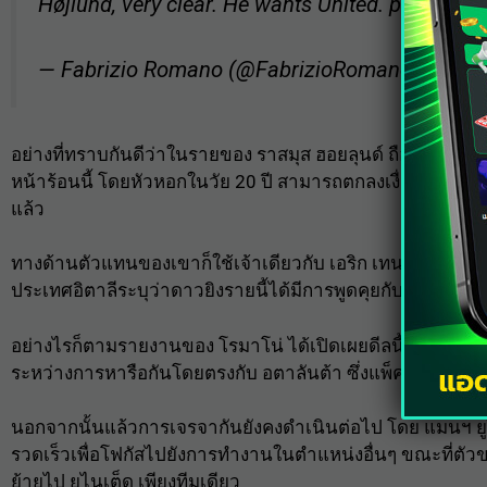
Højlund, very clear. He wants United.
pic.twitt
— Fabrizio Romano (@FabrizioRomano)
July 2
อย่างที่ทราบกันดีว่าในรายของ
ราสมุส ฮอยลุนด์
ถือว่าเป็นเ
หน้าร้อนนี้ โดยหัวหอกในวัย 20 ปี สามารถตกลงเงื่อนไขส่วนตัว
แล้ว
ทางด้านตัวแทนของเขาก็ใช้เจ้าเดียวกับ เอริก เทน ฮาก ผู้จ
ประเทศอิตาลีระบุว่าดาวยิงรายนี้ได้มีการพูดคุยกับนายใหญ่
อย่างไรก็ตามรายงานของ โรมาโน่ ได้เปิดเผยดีลนี้ในวันศุกร
ระหว่างการหารือกันโดยตรงกับ อตาลันต้า ซึ่งแพ็คเกจรวมจะ
นอกจากนั้นแล้วการเจรจากันยังคงดำเนินต่อไป โดย แมนฯ ยูไน
รวดเร็วเพื่อโฟกัสไปยังการทำงานในตำแหน่งอื่นๆ ขณะที่ตัว
ย้ายไป ยูไนเต็ด เพียงทีมเดียว