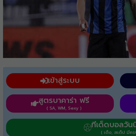
เข้าสู่ระบบ
สูตรบาคาร่า ฟรี
( SA, WM, Sexy )
ทีเด็ดบอลวันนี
( เต็ง, สเต็ป มีคร