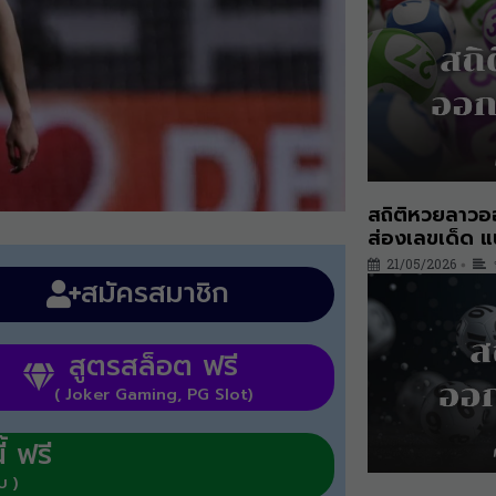
สถิติหวยลาวอ
ส่องเลขเด็ด 
21/05/2026
•
สมัครสมาชิก
สูตรสล็อต ฟรี
( Joker Gaming, PG Slot)
้ ฟรี
บ )