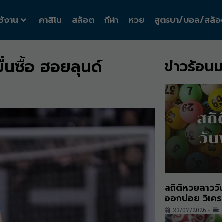
ใช้งาน
คาสิโน
สล็อต
กีฬา
หวย
สูตรบา/บอล/สล็อ
่นซื้อ ฮอยลุนด์
ข่าวร้อนม
สถิติหวยลาวว
ออกบ่อย วิเคร
23/07/2026
•