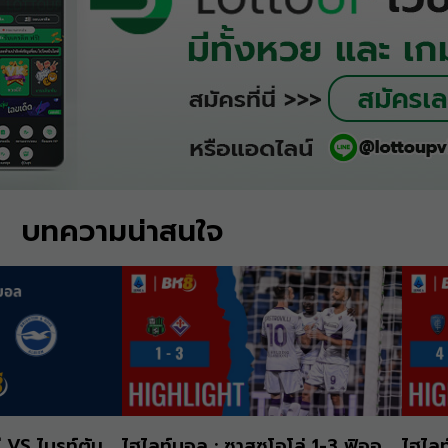
บทความน่าสนใจ
ี VS ไบรท์ตัน
ไฮไลท์บอล : ซาสซูโอโล่ 1-3 ฟิออ
ไฮไลท