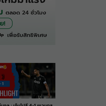
์บอล : เอ็มโปลี 4-1 ยูเวนตุส