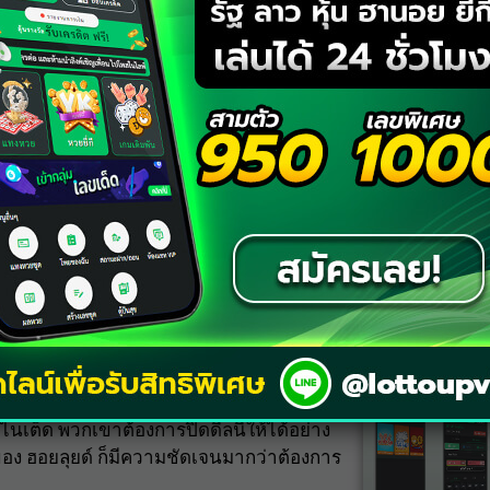
er.com/RBT9sW7KIf
8, 2023
ป้าหมายหลักของ ปีศาจแดง ในช่วงตลาด
กับสโมสรพรีเมียร์ลีกไปตั้งแต่ก่อนหน้านี้
ัดการทีม ปีศาจแดง และรายงานจากสื่อ
ชาวดัตช์ไปแล้วด้วย
์ว่า ปีศาจแดง พวกเขาได้ปรับปรุงข้อเสนอ
มากกว่า 60 ล้านยูโร
เต็ด พวกเขาต้องการปิดดีลนี้ให้ได้อย่าง
ของ ฮอยลุยด์ ก็มีความชัดเจนมากว่าต้องการ