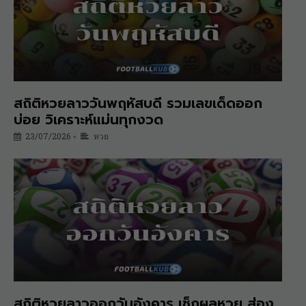
สถิติหวยลาววันพฤหัสบดี รวมเลขเด็ดออก
บ่อย วิเคราะห์แม่นทุกงวด
23/07/2026
หวย
•
สถิติหวยลาวออกวันอังคาร เช็กผลหวย ส่อง