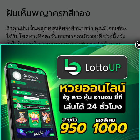
ฝันเห็นพญาครุฑสีทอง
ถ้าคุณฝันเห็นพญาครุฑสีทองทำนายว่า คุณมีเกณฑ์จะ
ได้รับโชคทางทิศตะวันออกจากคนผิวสองสี ช่วงนี้หวัง
สิ่งใดก็จะสมใจปรถนาทุกอย่าง แต่ต้องระวังเรื่องการ
เงินคุณมีโอกาสจะเสียเงินให้กับเพศตรงข้ามได้ คนโสด
ระวังหลงรักคนมีเจ้าของจนนำมาซึ่เงรื่องปวดหัวได้
ทางที่ดีอยู่เป็นโสดไปก่อนดีกว่า ฝันเห็นพญาครุฑสีทอง
เลขเด็ด 04 58 88 81 512
ฝันเห็นพญาครุฑสีดำ
ถ้าคุณฝันเห็นพญาครุฑสีดำ ในช่วงนี้ทำนายว่า ถ้าคุณ
มีแผนจะลงทุนทำธุรกิจอะไรก็ให้รีบทำได้เลย เพราะ
เป็นช่วงเวลามือขึ้นหยิบจับอะไรก็เป็นเงินเป็นทองไป
หมด และถ้าคุณทำการค้าขายด้วยช่วงการค้าขายของ
คุณจะรุ่งเรืองสุดขีด หากคิดจะมีลูกก็จะสามารถมีได้ดัง