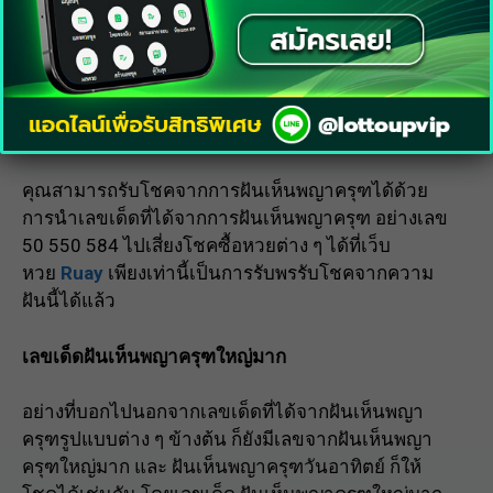
ใจหวัง และหากมี เครื่องรางนำโชค ไว้บูชาด้วยแล้ว ก็
จะเป็นตัวช่วยในการเรียกลูกค้าได้มากขึ้นเช่นกัน ฝัน
เห็นพญาครุฑสีดำ เลขเด็ด 05 23 60 853
วิธีรับโชคจากการฝันเห็นพญาครุฑ
คุณสามารถรับโชคจากการฝันเห็นพญาครุฑได้ด้วย
การนำเลขเด็ดที่ได้จากการฝันเห็นพญาครุฑ อย่างเลข
50 550 584 ไปเสี่ยงโชคซื้อหวยต่าง ๆ ได้ที่เว็บ
หวย
Ruay
เพียงเท่านี้เป็นการรับพรรับโชคจากความ
ฝันนี้ได้แล้ว
เลขเด็ดฝันเห็นพญาครุฑใหญ่มาก
อย่างที่บอกไปนอกจากเลขเด็ดที่ได้จากฝันเห็นพญา
ครุฑรูปแบบต่าง ๆ ข้างต้น ก็ยังมีเลขจากฝันเห็นพญา
ครุฑใหญ่มาก และ ฝันเห็นพญาครุฑวันอาทิตย์ ก็ให้