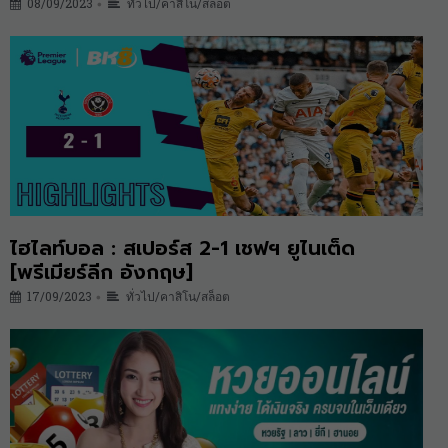
08/09/2023
ทั่วไป/คาสิโน/สล็อต
•
ไฮไลท์บอล : สเปอร์ส 2-1 เชฟฯ ยูไนเต็ด
[พรีเมียร์ลีก อังกฤษ]
17/09/2023
ทั่วไป/คาสิโน/สล็อต
•