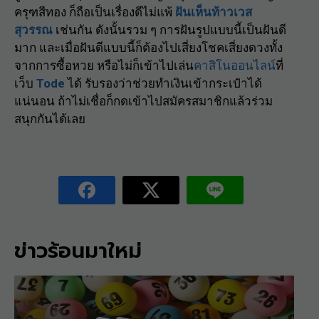
ครุฑสีทอง ก็ถือเป็นเรื่องดีไม่แพ้
ฝันเห็นท้าวเวส
สุวรรณ
เช่นกัน ดังนั้นรวม ๆ การฝันรูปแบบนี้เป็นฝันดี
มาก และเมื่อฝันดีแบบนี้ก็ต้องไปเสี่ยงโชคเสี่ยงดวงทั้ง
จากการซื้อหวย หรือไม่ก็เข้าไปเล่น
คาสิโนออนไลน์
ที่
เว็บ
Tode
ได้ รับรองว่าช่วยทำเงินเข้ากระเป๋าได้
แน่นอน ถ้าไม่เชื่อก็กดเข้าไปสมัครสมาชิกแล้วร่วม
สนุกกันได้เลย
ข่าวร้อนมาใหม่