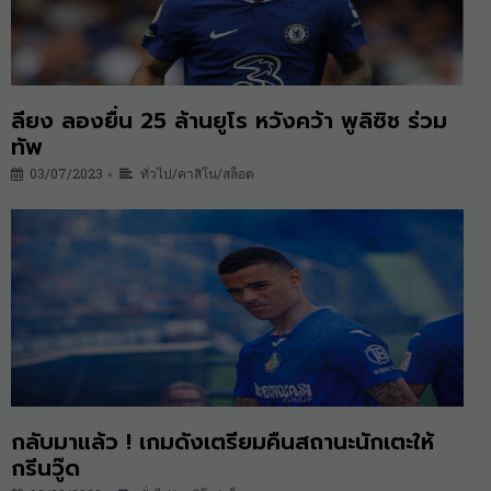
ลียง ลองยื่น 25 ล้านยูโร หวังคว้า พูลิซิช ร่วม
ทัพ
03/07/2023
ทั่วไป/คาสิโน/สล็อต
•
กลับมาแล้ว ! เกมดังเตรียมคืนสถานะนักเตะให้
กรีนวู๊ด