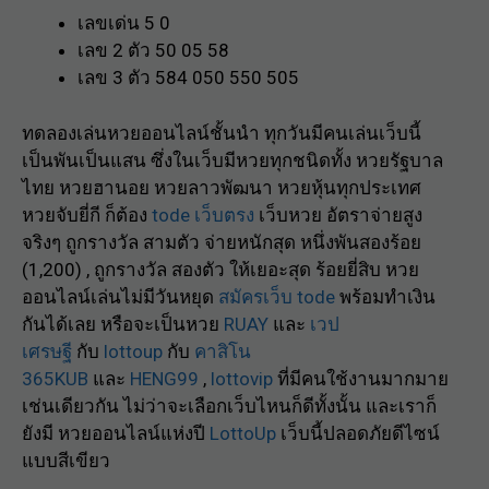
เลขเด่น 5 0
เลข 2 ตัว 50 05 58
เลข 3 ตัว 584 050 550 505
ทดลองเล่นหวยออนไลน์ชั้นนำ ทุกวันมีคนเล่นเว็บนี้
เป็นพันเป็นแสน ซึ่งในเว็บมีหวยทุกชนิดทั้ง หวยรัฐบาล
ไทย หวยฮานอย หวยลาวพัฒนา หวยหุ้นทุกประเทศ
หวยจับยี่กี ก็ต้อง
tode เว็บตรง
เว็บหวย อัตราจ่ายสูง
จริงๆ ถูกรางวัล สามตัว จ่ายหนักสุด หนึ่งพันสองร้อย
(1,200) , ถูกรางวัล สองตัว ให้เยอะสุด ร้อยยี่สิบ หวย
ออนไลน์เล่นไม่มีวันหยุด
สมัครเว็บ tode
พร้อมทำเงิน
กันได้เลย หรือจะเป็นหวย
RUAY
และ
เวป
เศรษฐี
กับ
lottoup
กับ
คาสิโน
365KUB
และ
HENG99
,
lottovip
ที่มีคนใช้งานมากมาย
เช่นเดียวกัน ไม่ว่าจะเลือกเว็บไหนก็ดีทั้งนั้น และเราก็
ยังมี หวยออนไลน์แห่งปี
LottoUp
เว็บนี้ปลอดภัยดีไซน์
แบบสีเขียว