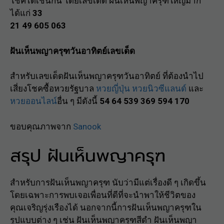
โชคได้เช่นกัน โดยเลขเด็ด ฝันเห็นพญาครุฑใหญ่มาก
ได้แก่
33
21 49 605 063
ฝันเห็นพญาครุฑวันอาทิตย์เลขเด็ด
สำหรับเลขเด็ดฝันเห็นพญาครุฑวันอาทิตย์ ที่ต้องนำไป
เสี่ยงโชคซื้อหวยรัฐบาล
หวยญี่ปุ่น
หวยนิวซีแลนด์
และ
หวยออนไลน์
อื่น ๆ มีดังนี้
54 64
539 369 594 170
ขอบคุณภาพจาก
Sanook
สรุป ฝันเห็นพญาครุฑ
สำหรับการฝันเห็นพญาครุฑ นับว่ามีแต่เรื่องดี ๆ เกิดขึ้น
โดยเฉพาะการพบเจอเพื่อนที่ดีที่จะนำพาให้ชีวิตของ
คุณเจริญรุ่งเรืองได้ นอกจากนี้การฝันเห็นพญาครุฑใน
รูปแบบต่าง ๆ เช่น ฝันเห็นพญาครุฑสีดำ ฝันเห็นพญา