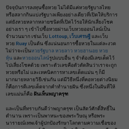
ปัจจุบันการลงทุนซื้อหวย ไม่ได้มีแค่หวยรัฐบาลไทย
หรือสลากกินแบ่งรัฐบาลเพียงอย่างเดียวที่เปิดให้บริการ
แต่ยังหวยหลากหลายชนิดที่เปิดไว้รอให้นักเสี่ยงโชค
อย่างเรา ๆ เข้าไปซื้อหวยผ่านเว็บหวยออนไลน์เป็น
จำนวนมาก เช่นเว็บ
Lottoup
,
เว็บเศรษฐี
และเว็บ
หวย
Ruay
เป็นต้น ซึ่งแน่นอนการซื้อหวยในแต่ละงวด
ไม่ว่าจะเป็น
หวยรัฐบาล
หวยลาว
หวยฮานอย
หวย
หุ้น
และ
หวยออนไลน์
รูปแบบอื่น ๆ จำต้องมีเลขเด็ดไว้
ไปเสี่ยงโชคด้วย เพราะตัวเลขคือตัวตัดสินว่าเราจะถูก
หวยหรือไม่ และเทคนิคการหาเลขเด็ดแม่น ๆ ก็มี
มากมายหลายวิธีเช่นกัน แต่มีวิธีหนึ่งที่คอหวยต่างนิยม
ก็คือการตีเลขเด็ดจากคำทำนายฝัน ซึ่งหนึ่งในฝันที่ให้
เลขแม่นก็คือ
ฝันเห็นพญาครุฑ
และเป็นที่ทราบกันดีว่าพญาครุฑ เป็นสัตว์ศักดิ์สิทธิ์ใน
ตำนาน เพราะเป็นพาหนะของพระวิษณุ หรือพระ
นารายณ์เทพเจ้าผู้ปกป้องรักษาโลกตามความเชื่อของ