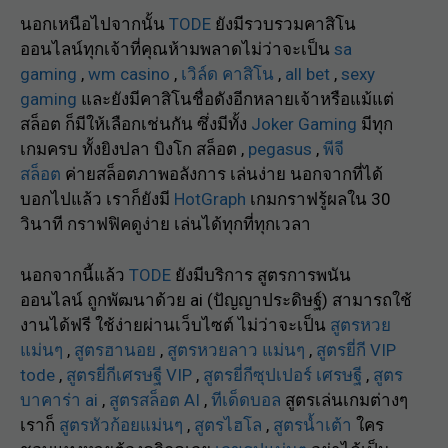
นอกเหนือไปจากนั้น
TODE
ยังมีรวบรวมคาสิโน
ออนไลน์ทุกเจ้าที่คุณห้ามพลาดไม่ว่าจะเป็น
sa
gaming
,
wm casino
,
เวิล์ด คาสิโน
,
all bet
,
sexy
gaming
และยังมีคาสิโนชื่อดังอีกหลายเจ้าหรือแม้แต่
สล็อต ก็มีให้เลือกเช่นกัน ซึ่งมีทั้ง
Joker Gaming
มีทุก
เกมครบ ทั้งยิงปลา บิงโก สล็อต ,
pegasus
,
พีจี
สล็อต
ค่ายสล็อตภาพอลังการ เล่นง่าย นอกจากที่ได้
บอกไปแล้ว เราก็ยังมี
HotGraph
เกมกราฟรู้ผลใน 30
วินาที กราฟฟิคดูง่าย เล่นได้ทุกที่ทุกเวลา
นอกจากนี้แล้ว
TODE
ยังมีบริการ สูตรการพนัน
ออนไลน์ ถูกพัฒนาด้วย ai (ปัญญาประดิษฐ์) สามารถใช้
งานได้ฟรี ใช้ง่ายผ่านเว็บไซต์ ไม่ว่าจะเป็น
สูตรหวย
แม่นๆ
,
สูตรฮานอย
,
สูตรหวยลาว แม่นๆ
,
สูตรยี่กี VIP
tode
,
สูตรยี่กีเศรษฐี VIP
,
สูตรยี่กีซุปเปอร์ เศรษฐี
,
สูตร
บาคาร่า ai
,
สูตรสล็อต AI
,
ทีเด็ดบอล
สูตรเล่นเกมต่างๆ
เราก็
สูตรหัวก้อยแม่นๆ
,
สูตรไฮโล
,
สูตรน้ำเต้า
ใคร