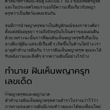
ศาสนาพราหมณ์-ฮินดู และเป็น 1 ใน 3 ของเทพตรีมูรติ
และในประเทศไทยเราเองก็มีความเชื่อเกี่ยวกับพญา
ครุฑว่าเป็นสัตว์มงคลเช่นกัน
จนมีการนำพญาครุฑมาเป็นสัญลักษณ์ของราชวงศ์มา
ตั้งแต่สมัยอยุธยา รวมถึงปัจจุบันก็เป็นตราของแผ่นดิน
ด้วย เพราะฉะนั้นการที่คุณฝันเห็นพญาครุฑจึงถือเป็น
ลางดีแก่ผู้ฝัน แต่จะมีเรื่องดี ๆ เกิดขึ้นในด้านใดบ้าง เรา
มาดูคำทำนายฝันกัน ว่าการฝันเห็นพญาครุฑ คุณจะได้
รับพลังงานและสิ่งดีๆ จากความฝันนี้อย่างไรบ้าง
ทำนาย ฝันเห็นพญาครุฑ
เลขเด็ด
คำทำนายฝันเห็นพญาครุฑตามตำราโบราณว่าไว้ว่า
ภาพรวมของความฝันมีเกณฑ์ว่าคุณจะได้พบเพื่อนใหม่