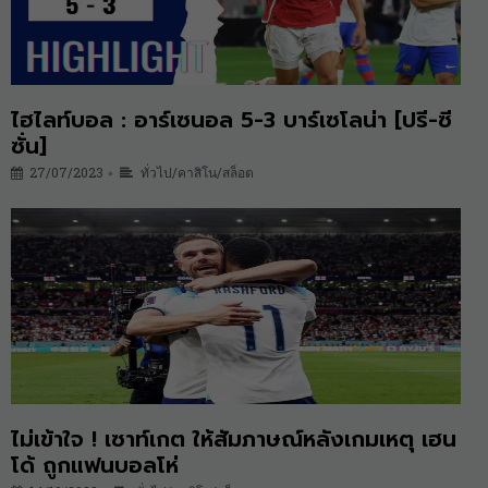
ไฮไลท์บอล : อาร์เซนอล 5-3 บาร์เซโลน่า [ปรี-ซี
ซั่น]
27/07/2023
ทั่วไป/คาสิโน/สล็อต
•
ไม่เข้าใจ ! เซาท์เกต ให้สัมภาษณ์หลังเกมเหตุ เฮน
โด้ ถูกแฟนบอลโห่