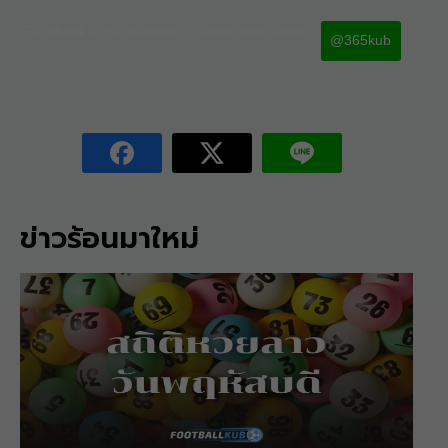
Facebook iconFacebook
Twitter iconTwitter
@365kub
ข่าวร้อนมาใหม่