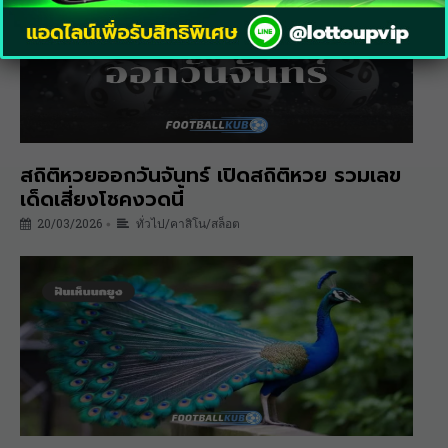
สถิติหวยออกวันจันทร์ เปิดสถิติหวย รวมเลข
เด็ดเสี่ยงโชคงวดนี้
20/03/2026
ทั่วไป/คาสิโน/สล็อต
•