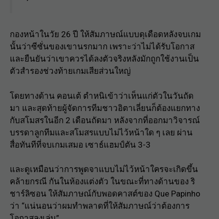
กองหน้าในวัย 26 ปี ให้สัมภาษณ์แบบดุเดือดหลังจบเกม
นั้นว่าซีซั่นของเขานรกมาก เพราะว่าไม่ได้รับโอกาส
และยืนยันว่าเขาควรได้ลงตัวจริงหลังมักถูกใช้งานเป็น
ตัวสำรองช่วงท้ายเกมเสียส่วนใหญ่
โดยทางด้าน คอนเต้ ตำหนิเข้าว่าเห็นแก่ตัวในวันถัด
มา และสุดท้ายผู้จัดการทีมชาวอิตาเลี่ยนก็ต้องแยกทาง
กับสโมสรในอีก 2 เดือนถัดมา หลังจากที่ออกมาวิจารณ์
บรรดาลูกทีมและสโมสรแบบไม่ไว้หน้าใด ๆ เลย ผ่าน
สื่อทันทีที่จบเกมเสมอ เซาธ์แฮมป์ตัน 3-3
และดูเหมือนว่าการพูดจาแบบไม่ไว้หน้าใครจะเกิดขึ้น
คล้ายกรณี กันในห้องแต่งตัว ในขณะที่ทางด้านของ
ริ
ชาร์ลิซอน
ให้สัมภาษณ์กับพอดคาสต์ของ Que Papinho
ว่า “แน่นอนว่าผมทำพลาดที่ให้สัมภาษณ์ว่าต้องการ
โอกาสลงเล่น”