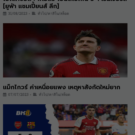
[ยูฟ่า แชมเปี้ยนส์ ลีก]
31/08/2023
ทั่วไป/คาสิโน/สล็อต
•
แม็กไกวร์ ค่าเหนื่อยแพง เหตุหาสังกัดใหม่ยาก
07/07/2023
ทั่วไป/คาสิโน/สล็อต
•