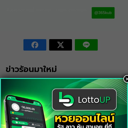
Facebook iconFacebook
Twitter iconTwitter
@365kub
ข่าวร้อนมาใหม่