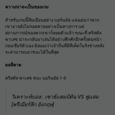
ความน่าจะเป็นของเกม
สำหรับเกมนี้ทีมเยือนอย่าง บอร์นมัธ แน่นอนว่าพวก
เขาอาจยังไม่รอดตายอย่างเป็นทางการ แต่
สถานการณ์ของพวกเขาก็ลอยตัวแล้ว ขณะที่ คริสตัล
พาเลซ น่าจะกลับมาเล่นได้อย่างคึกคักอีกครั้งต่อหน้า
กองเชียร์ตัวเอง ยังมองว่าเจ้าถิ่นที่มีทีเด็ดในรังช่วงหลัง
จะสามารถเอาชนะได้ในที่สุด
ผลที่คาด
คริสตัล พาเลซ ชนะ บอร์นมัธ 1-0
วิเคราะห์บอล : เซาธ์แฮมป์ตัน VS ฟูแล่ม
[พรีเมียร์ลีก อังกฤษ]