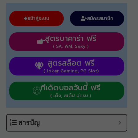
เข้าสู่ระบบ
สมัครสมาชิก
สูตรบาคาร่า ฟรี
( SA, WM, Sexy )
สูตรสล็อต ฟรี
( Joker Gaming, PG Slot)
ทีเด็ดบอลวันนี้ ฟรี
( เต็ง, สเต็ป มีครบ )
สารบัญ