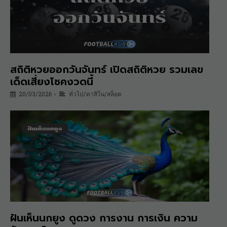
สถิติหวยออกวันจันทร์ เปิดสถิติหวย รวมเลข
เด็ดเสี่ยงโชคงวดนี้
20/03/2026
ทั่วไป/คาสิโน/สล็อต
•
ฝันเห็นนกยูง ดูดวง การงาน การเงิน ความ