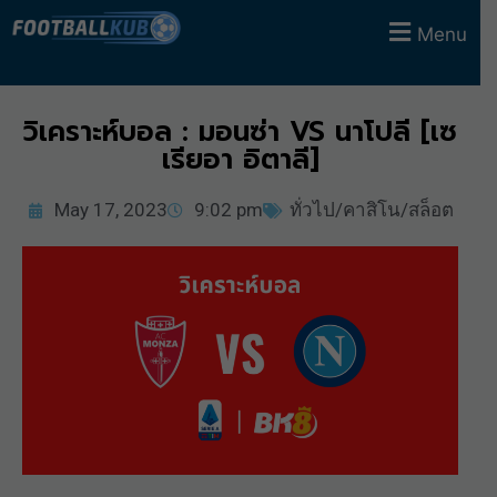
Menu
วิเคราะห์บอล : มอนซ่า VS นาโปลี [เซ
เรียอา อิตาลี]
May 17, 2023
9:02 pm
ทั่วไป/คาสิโน/สล็อต