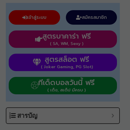
เข้าสู่ระบบ
สมัครสมาชิก
สูตรบาคาร่า ฟรี
( SA, WM, Sexy )
สูตรสล็อต ฟรี
( Joker Gaming, PG Slot)
ทีเด็ดบอลวันนี้ ฟรี
( เต็ง, สเต็ป มีครบ )
สารบัญ