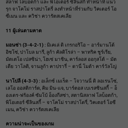
สลาฟ โลบ็อตก้า และ พิโอเตอร์ ซีลินสกี้ ทำหน้าที่ แนว
รุก จาโคโม่ ราสปาโดรี่ ลงทำหน้าที่ร่วมกับ วิคเตอร์ โอ
ซีเมน และ ควิช่า ควารัตสเคเลีย
11 ผู้เล่นตามคาด
มอนซ่า (3-4-2-1) :
มิเคเล่ ดิ เกรกอริโอ – อาร์มานโด้
อิซโซ่, ปาโบล มารี, ลูก้า คัลดิโรล่า – พาทริค ชูร์เรีย,
มัตเตโอ เปสซิน่า, โฮเซ่ มาชิน, คาร์ลอส ออกุสโต้ – มัต
เตีย วาโลติ, จานลูก้า คาปรารี่ – ดานี่ โมต้า คาร์วัลโญ่
นาโปลี (4-3-3) :
อเล็กซ์ เมเร็ต – โจวานนี่ ดิ ลอเรนโซ่,
เลโอ ออสติการ์ด, คิม มิน-แจ, บาร์ตอส เบเรสซินสกี้ – อ็
องเดร-ฟร้องค์ ซัมโบ้ อ็องกีสซ่า, สตานิสลาฟ โลบ็อตก้า,
พิโอเตอร์ ซีลินสกี้ – จาโคโม่ ราสปาโดรี่, วิคเตอร์ โอซี
เมน, ควิช่า ควารัตสเคเลีย
ความน่าจะเป็นของเกม