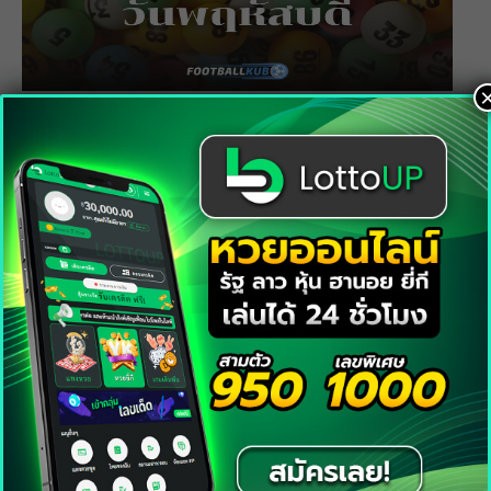
สถิติหวยลาววันพฤหัสบดี รวมเลขเด็ดออก
บ่อย วิเคราะห์แม่นทุกงวด
23/07/2026
หวย
•
สถิติหวยลาวออกวันอังคาร เช็กผลหวย ส่อง
เลขเด็ด แนวทางหวยงวดนี้