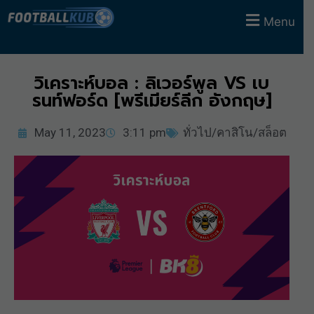
Menu
วิเคราะห์บอล : ลิเวอร์พูล VS เบ
รนท์ฟอร์ด [พรีเมียร์ลีก อังกฤษ]
May 11, 2023
3:11 pm
ทั่วไป/คาสิโน/สล็อต