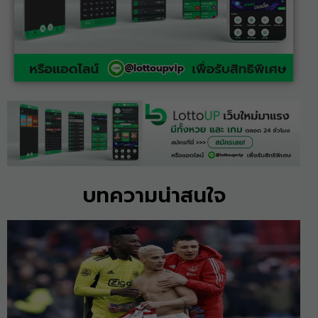
บทความน่าสนใจ