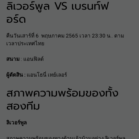
ลิเวอร์พูล VS เบรนท์ฟ
อร์ด
คืนวันเสาร์ที่ 6 พฤษภาคม 2565 เวลา 23:30 น.. ตาม
เวลาประเทศไทย
สนาม
: แอนฟิลด์
ผู้ตัดสิน :
แอนโธนี่ เทย์เลอร์
สภาพความพร้อมของทั้ง
สองทีม
ลิเวอร์พูล
สภาพความพร้อมของทางด้านเจ้าบ้านอย่าง ลิเวอร์พูล