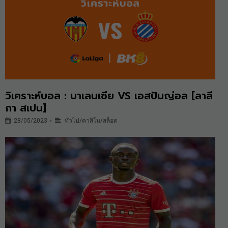
วิเคราะห์บอล : บาเลนเซีย VS เอสปันญ่อล [ลาลี
กา สเปน]
28/05/2023
ทั่วไป/คาสิโน/สล็อต
•