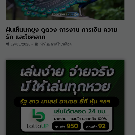
ฝันเห็นนกยูง ดูดวง การงาน การเงิน ความ
รัก และโชคลาภ
19/03/2026
ทั่วไป/คาสิโน/สล็อต
•