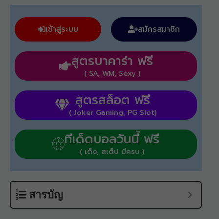
เข้าสู่ระบบ
สมัครสมาชิก
สูตรบาคาร่า ฟรี
( SA, WM, Sexy )
สูตรสล็อต ฟรี
( Joker Gaming, PG Slot)
ทีเด็ดบอลวันนี้ ฟรี
( เต็ง, สเต็ป มีครบ )
สารบัญ