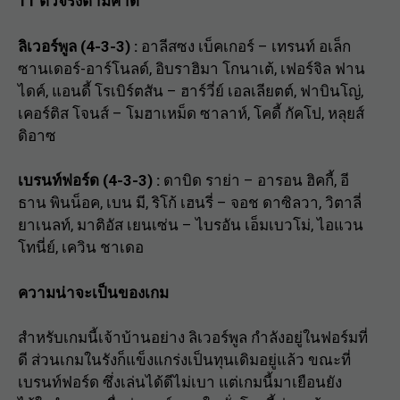
11 ตัวจริงตามคาด
ลิเวอร์พูล (4-3-3) :
อาลีสซง เบ็คเกอร์ – เทรนท์ อเล็ก
ซานเดอร์-อาร์โนลด์, อิบราฮิมา โกนาเต้, เฟอร์จิล ฟาน
ไดค์, แอนดี้ โรเบิร์ตสัน – ฮาร์วี่ย์ เอลเลียตต์, ฟาบินโญ่,
เคอร์ติส โจนส์ – โมฮาเหม็ด ซาลาห์, โคดี้ กัคโป, หลุยส์
ดิอาซ
เบรนท์ฟอร์ด (4-3-3) :
ดาบิด ราย่า – อารอน ฮิคกี้, อี
ธาน พินน็อค, เบน มี, ริโก้ เฮนรี่ – จอช ดาซิลวา, วิตาลี่
ยาเนลท์, มาติอัส เยนเซ่น – ไบรอัน เอ็มเบวโม่, ไอแวน
โทนี่ย์, เควิน ชาเดอ
ความน่าจะเป็นของเกม
สำหรับเกมนี้เจ้าบ้านอย่าง ลิเวอร์พูล กำลังอยู่ในฟอร์มที่
ดี ส่วนเกมในรังก็แข็งแกร่งเป็นทุนเดิมอยู่แล้ว ขณะที่
เบรนท์ฟอร์ด ซึ่งเล่นได้ดีไม่เบา แต่เกมนี้มาเยือนยัง