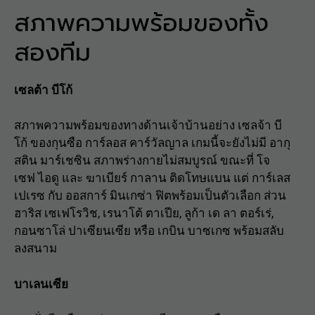
สภาพความพร้อมของทั้ง
สองทีม
เซลต้า บีโก้
สภาพความพร้อมของทางด้านเจ้าบ้านอย่าง เซลจ้า บี
โก้ ของกุนซือ การ์ลอส คาร์วัลญาล เกมนี้จะยังไม่มี อากุ
สติน มาร์เชซิน สภาพร่างกายไม่สมบูรณ์ ขณะที่ โจ
เซฟ ไอดู และ ฆาเบียร์ กาลาน ติดโทษแบน แต่ การ์เลส
เปเรซ กับ ออสการ์ มินเกซ่า ฟิตพร้อมเป็นตัวเลือก ส่วน
ฮาริส เซเฟโรวิช, เรนาโต้ ตาเปีย, ลูก้า เด ลา ตอร์เร่,
กอนซาโล่ ปาเซียนเซีย หรือ เกบิน บาซเกซ พร้อมสลับ
ลงสนาม
บาเลนเซีย