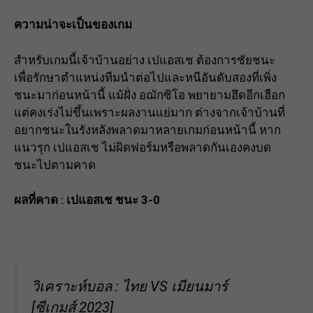
ความน่าจะเป็นของเกม
สำหรับเกมนี้เจ้าบ้านอย่าง เปแอสเช ต้องการชัยชนะ
เพื่อรักษาตำแหน่งทีมนำต่อไปและหนีอันดับสองที่เพิ่ง
ชนะมาก่อนหน้านี้ แม้ฝั่ง อฌักซิโอ พยายามฮึดอีกเฮือก
แต่คงเร่งไม่ขึ้นเพราะผลงานแย่มาก ต่างจากเจ้าบ้านที่
อยากชนะในรังหลังพลาดมาหลายเกมก่อนหน้านี้ หาก
แนวรุก เปแอสเช ไม่ผิดฟอร์มหรือพลาดกันเองคงบด
ชนะไปตามคาด
ผลที่คาด : เปแอสเช ชนะ 3-0
วิเคราะห์บอล : ไทย VS เมียนมาร์
[ซีเกมส์ 2023]