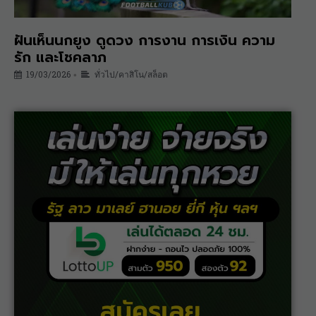
ฝันเห็นนกยูง ดูดวง การงาน การเงิน ความ
รัก และโชคลาภ
19/03/2026
ทั่วไป/คาสิโน/สล็อต
•