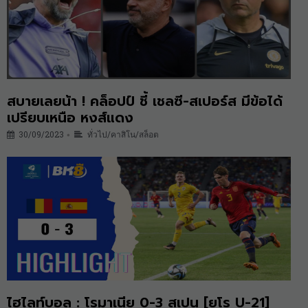
สบายเลยน้า ! คล็อปป์ ชี้ เชลซี-สเปอร์ส มีข้อได้
เปรียบเหนือ หงส์แดง
30/09/2023
ทั่วไป/คาสิโน/สล็อต
•
ไฮไลท์บอล : โรมาเนีย 0-3 สเปน [ยูโร U-21]