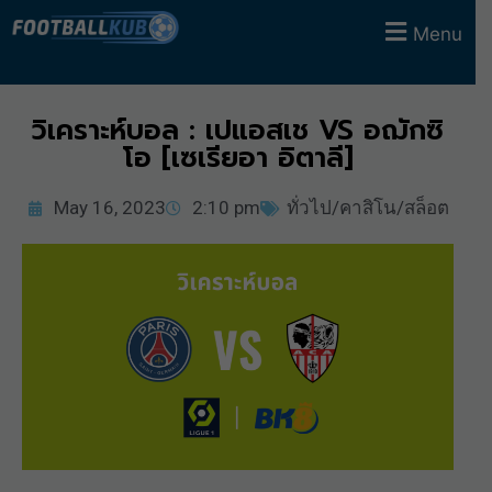
Menu
วิเคราะห์บอล : เปแอสเช VS อฌักซิ
โอ [เซเรียอา อิตาลี]
May 16, 2023
2:10 pm
ทั่วไป/คาสิโน/สล็อต