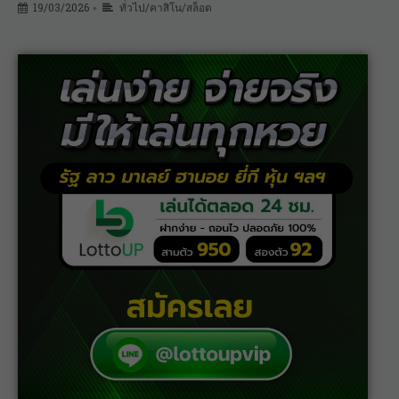
19/03/2026
ทั่วไป/คาสิโน/สล็อต
•