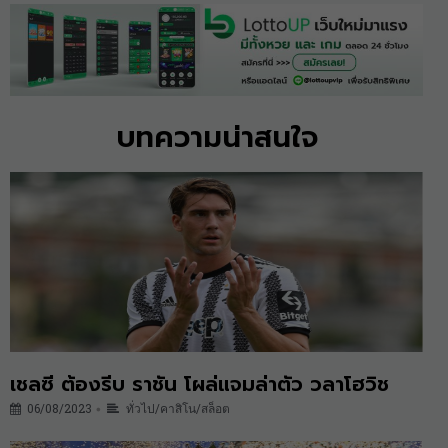
บทความน่าสนใจ
เชลซี ต้องรีบ ราชัน โผล่แจมล่าตัว วลาโฮวิช
06/08/2023
ทั่วไป/คาสิโน/สล็อต
•