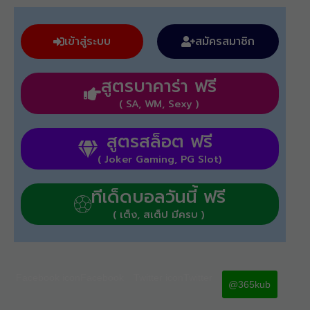
เข้าสู่ระบบ
สมัครสมาชิก
สูตรบาคาร่า ฟรี
( SA, WM, Sexy )
สูตรสล็อต ฟรี
( Joker Gaming, PG Slot)
ทีเด็ดบอลวันนี้ ฟรี
( เต็ง, สเต็ป มีครบ )
Facebook iconFacebook
Twitter iconTwitter
@365kub