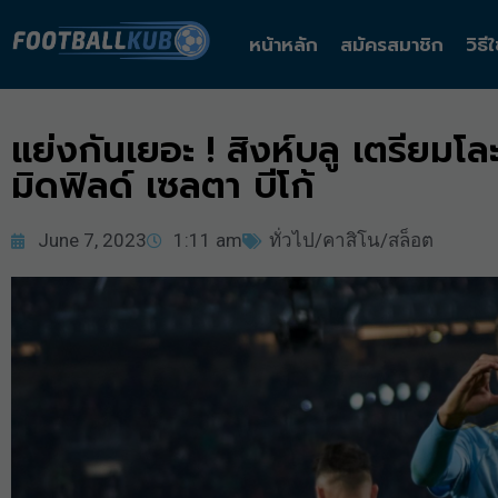
หน้าหลัก
สมัครสมาชิก
วิธี
แย่งกันเยอะ ! สิงห์บลู เตรียมโล
มิดฟิลด์ เซลตา บีโก้
June 7, 2023
1:11 am
ทั่วไป/คาสิโน/สล็อต