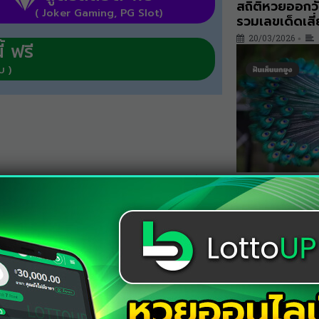
สถิติหวยออกวั
( Joker Gaming, PG Slot)
รวมเลขเด็ดเสี
20/03/2026
•
้ ฟรี
บ )
องทีม เซลตา บีโก้ อย่าง กราบี เวก้า ซึ่งอยู่
ฝันเห็นนกยูง 
วคาสเซิล ยูไนเต็ด ตามรายงานของ การ์เดีย
ความรัก และโ
19/03/2026
•
ล ก็องเต้ และ เมสัน เมาท์ ที่คาดว่ากองหลา
นอดีตอย่าง มานูเอล อูการ์เต้ แต่หลังจาก