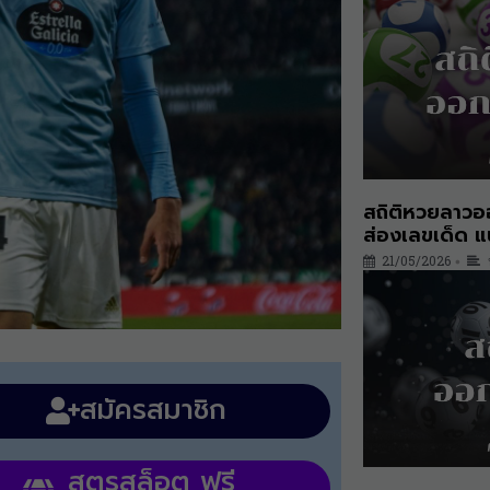
สถิติหวยลาวอ
ส่องเลขเด็ด 
21/05/2026
•
สมัครสมาชิก
สูตรสล็อต ฟรี