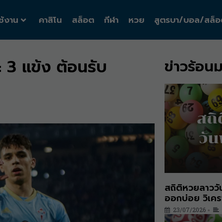
ใช้งาน
คาสิโน
สล็อต
กีฬา
หวย
สูตรบา/บอล/สล็อ
ะ 3 แข้ง ต้อนรับ
ข่าวร้อนม
สถิติหวยลาวว
ออกบ่อย วิเคร
23/07/2026
•