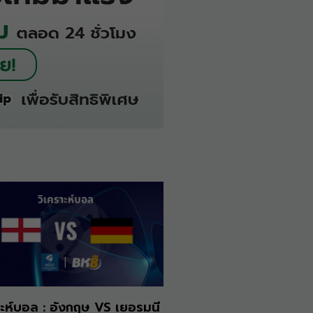
าะห์บอล : อังกฤษ VS เยอรมนี