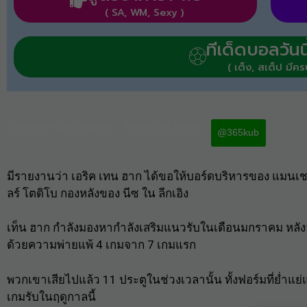
( SA, WM, Sexy )
ทีเด็ดบอลวันนี
( เต็ง, สเต็ป มีคร
Facebook iconFacebook
Twitter iconTwitter
@365kub
มีรายงานว่า เอริค เทน ฮาก ได้ขอให้บอร์ดบริหารของ
แมนเชส
ลร์ โตดิโบ กองหลังของ นีซ ใน ลีกเอิง
เท็น ฮาก กำลังมองหากำลังเสริมแนวรับในเดือนมกราคม หลังจ
ด้วยความพ่ายแพ้ 4 เกมจาก 7 เกมแรก
พวกเขาเสียไปแล้ว 11 ประตูในช่วงเวลานั้น ทั้งฟอร์มที่ย่ำ
เกมรับในฤดูกาลนี้