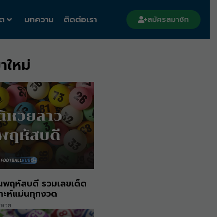
ต
บทความ
ติดต่อเรา
สมัครสมาชิก
าใหม่
ันพฤหัสบดี รวมเลขเด็ด
าะห์แม่นทุกงวด
หวย