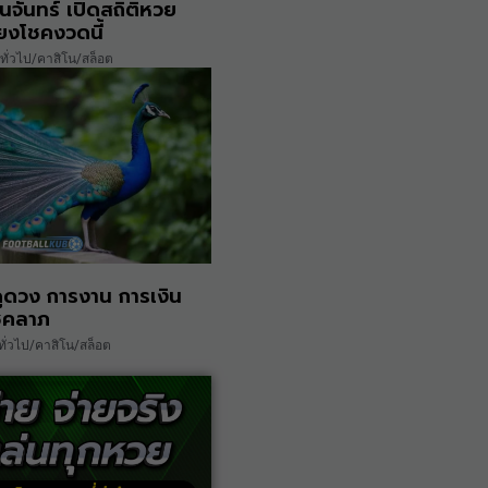
นจันทร์ เปิดสถิติหวย
่ยงโชคงวดนี้
ทั่วไป/คาสิโน/สล็อต
ดูดวง การงาน การเงิน
ชคลาภ
ทั่วไป/คาสิโน/สล็อต