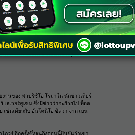
จะต้องพักรักษาตัวครั้งใหญ่หลังเข้ารับการ
พื่อเซ็นสัญญากับนักเตะวัย 23 ปีรายนี้
้านยูโร
o?
pic.twitter.com/25NNwOXjMU
ายงานของ ฟาบริซิโอ โรมาโน นักข่าวเทียร์
์ เลเวอร์คูเซน ซึ่งมีข่าวว่าจะย้ายไป ท็อต
ย เช่นเดียวกับ อันโตนิโอ ซิลวา จาก เบน
วร์ อีกครั้งซึ่งจนถึงตอนนี้ยืนยันว่าเขา