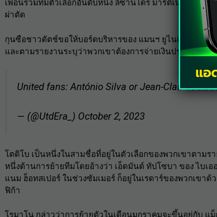
เพื่อนร่วมทีมตัวเลือกอันดับหนึ่ง ลิซานโดร มาร์ติเนซ คาดว่า
ผ่าตัด
กุนซือชาวดัตช์ขอให้บอร์ดบริหารของ แมนฯ ยูไนเต็ด พยายามเ
และตามรายงานระบุว่าพวกเขาต้องการจ่ายเงินประมาณ 40 ล
United fans: António Silva or Jean-Clair Todib
— (@UtdEra_)
October 2, 2023
โตดิโบ เป็นหนึ่งในสามชื่อที่อยู่ในตัวเลือกของพวกเขาตามร
หนึ่งด้านการย้ายทีมโดยอ้างว่า เอ็ดมันด์ ทัปโซบา ของ ไบเออร
แนม ฮ็อทสเปอร์ ในช่วงซัมเมอร์ ก็อยู่ในเรดาร์ของพวกเขาด้ว
ฟิก้า
โรมาโน กล่าวว่าการย้ายตัวในเดือนมกราคมจะขึ้นอยู่กับ แม็กไก