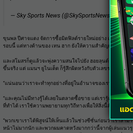
— Sky Sports News (@SkySportsNews)
July 21
ขุนพล ปีศาจแดง จัดการซื้อมิดฟิลด์รายใหม่อย่าง เมสัน เมาท
รอบนี้ แต่ทางด้านของ เทน ฮาก ยังให้ความสำคัญกับการเซ็นส
และสโมสรก็ดูแล้วจะพุ่งความสนใจไปยัง ฮอยลุนด์ หลังการตัดส
ขึ้นจริง แต่ แมนฯ ยูไนเต็ด ก็รู้สึกผิดหวังกับตัวเลขราคาที่ อตา
“แน่นอนว่าเราจะทำทุกอย่างที่อยู่ในอำนาจของเราเพื่อให้ได้ค
“และคุณไม่มีทางรู้ได้เลยในตลาดซื้อขาย แต่เรารู้เป้าหมาย
ที่ทำได้ เราใช้ความพยายามทุกวิถีทางเพื่อให้สิ่งนี้สำเร็จลุล่
“พวกเขาเราได้พิสูจน์ให้เห็นแล้วในช่วงซีซั่นก่อนว่าเราสา
หน้าไม่มากนัก และพวกผมคาดหวังมากกว่านี้จากผู้เล่นแนวรุก