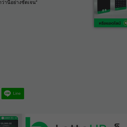
านี้อย่างชัดเจน”
Line