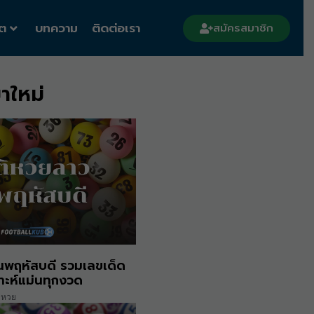
ต
บทความ
ติดต่อเรา
สมัครสมาชิก
าใหม่
ันพฤหัสบดี รวมเลขเด็ด
าะห์แม่นทุกงวด
หวย