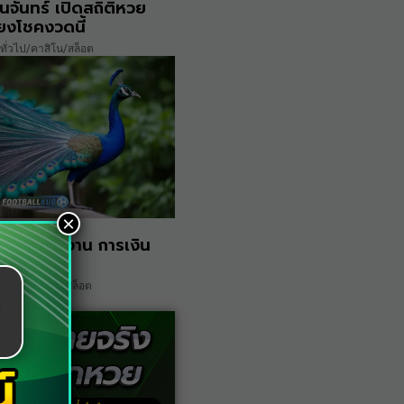
นจันทร์ เปิดสถิติหวย
่ยงโชคงวดนี้
ทั่วไป/คาสิโน/สล็อต
×
ดูดวง การงาน การเงิน
ชคลาภ
ทั่วไป/คาสิโน/สล็อต