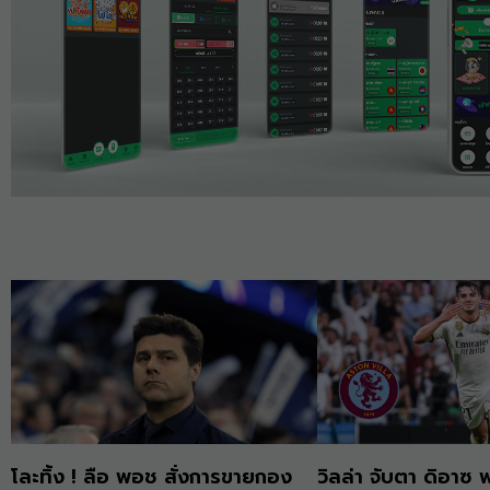
โละทิ้ง ! ลือ พอช สั่งการขายกอง
วิลล่า จับตา ดิอาซ 