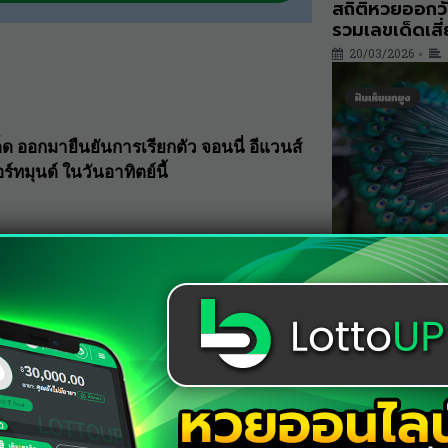
สถิติหวยออกวั
รวมเลขเด็ดเสี
20/03/2026
•
 ออกมายืนยันการเรียกตัว จอนนี่ อีแวนส์
ร์ทมุนด์
ในวันอาทิตย์นี้
as signed a short-term deal with
ฝันเห็นนกยูง 
ความรัก และโ
19/03/2026
•
g pre-season games.
8, 2023