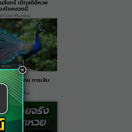
นจันทร์ เปิดสถิติหวย
่ยงโชคงวดนี้
ทั่วไป/คาสิโน/สล็อต
×
ดูดวง การงาน การเงิน
ชคลาภ
ทั่วไป/คาสิโน/สล็อต