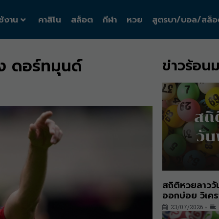
ใช้งาน
คาสิโน
สล็อต
กีฬา
หวย
สูตรบา/บอล/สล็อ
อง ดอร์ทมุนด์
ข่าวร้อนม
สถิติหวยลาวว
ออกบ่อย วิเคร
23/07/2026
•