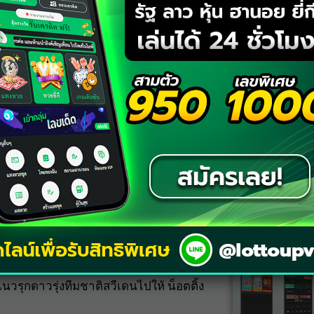
ูก เลสเตอร์ ซิตี้ ปล่อยตัว ก่อนได้โอกาสลง
ฮม ที่สหรัฐฯ แต่ไม่มีส่วนร่วมในนัดล่าสุดที่
ลับมาอยู่ในทีมอีกครั้งเพื่อเป็นตัวเลือกใน
์ที่ 29 กรกฎาคมนี้ เช่นเดียวกับ โจ ฮิวกิลล์
ต้องการผู้เล่นเข้ามาเพิ่มขึ้นในการฝึกซ้อม
) เอลังก้า ก็กลับไปแล้ว”
ฝึกซ้อมตามเป้าหมายของเรา และด้วยเหตุ
วรุกดาวรุ่งทีมชาติสวีเดนไปให้ น็อตติ้ง