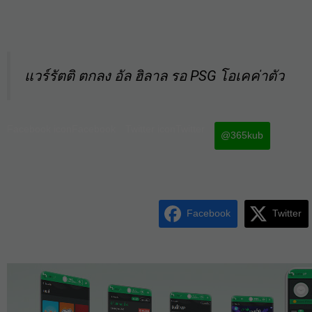
แวร์รัตติ ตกลง อัล ฮิลาล รอ PSG โอเคค่าตัว
Facebook iconFacebook
Twitter iconTwitter
@365kub
Facebook
Twitter