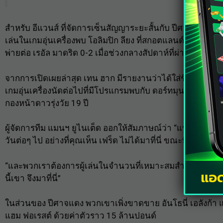
สำหรับ อีแวนส์ ที่จัดการเซ็นสัญญาระยะสั้นกับ ปีศาจแดง หลังถ
เล่นในเกมอุ่นเครื่องพบ โอลิมปิก ลียง ที่สกอตแลนด์ และ เร็กซ์แ
พ่ายต่อ เรอัล มาดริด 0-2 เมื่อช่วงกลางสัปดาห์ที่ผ่านมา
จากการเปิดเผยล่าสุด เทน ฮาก มีรายงานว่าได้ใส่ชื่อ อีแวนส์ ก
เกมอุ่นเครื่องนัดต่อไปที่มีโปรแกรมพบกับ ดอร์ทมุนด์ วันอาทิตย
กองหน้าดาวรุ่งวัย 19 ปี
ผู้จัดการทีม แมนฯ ยูไนเต็ด ออกให้สัมภาษณ์ว่า “แน่นอนว่าเรา
วันต่อๆ ไป อย่างที่คุณเห็น เฟร็ด ไม่ได้มาที่นี่ ขณะที่ (อันโธนี่
“และพวกเราต้องการผู้เล่นในจำนวนที่เหมาะสมสำหรับการลง
นี้เขา จึงมาที่นี่”
ในส่วนของ ปีศาจแดง พวกเขาเพิ่งขาดขาย อันโธนี่ เอลังก้า แน
แฮม ฟอเรสต์ ด้วยค่าตัวราว 15 ล้านปอนด์