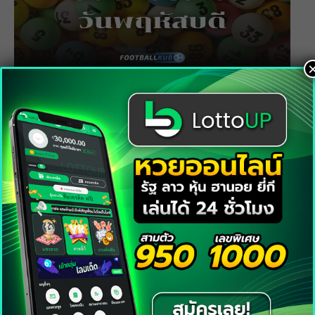
สถิติหวยลาววันพฤหัสบดี รวมเลขเด็ดออก
บ่อย วิเคราะห์แม่นทุกงวด
23/07/2026
หวย
•
สถิติหวยลาวออกวันอังคาร เช็กผลหวย ส่อง