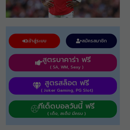
เข้าสู่ระบบ
สมัครสมาชิก
สูตรบาคาร่า ฟรี
( SA, WM, Sexy )
สูตรสล็อต ฟรี
( Joker Gaming, PG Slot)
ทีเด็ดบอลวันนี้ ฟรี
( เต็ง, สเต็ป มีครบ )