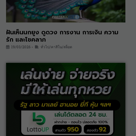
ฝันเห็นนกยูง ดูดวง การงาน การเงิน ความ
รัก และโชคลาภ
19/03/2026
ทั่วไป/คาสิโน/สล็อต
•