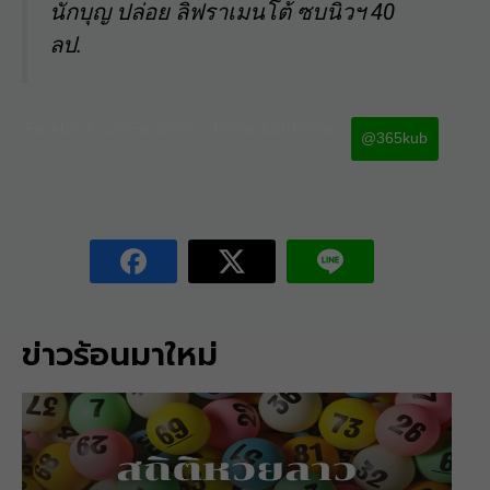
นักบุญ ปล่อย ลิฟราเมนโต้ ซบนิวฯ 40
ลป.
Facebook iconFacebook
Twitter iconTwitter
@365kub
ข่าวร้อนมาใหม่