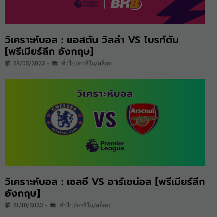
วิเคราะห์บอล : แอสตัน วิลล่า VS ไบรท์ตัน
[พรีเมียร์ลีก อังกฤษ]
29/05/2023
ทั่วไป/คาสิโน/สล็อต
•
วิเคราะห์บอล : เชลซี VS อาร์เซน่อล [พรีเมียร์ลีก
อังกฤษ]
21/10/2023
ทั่วไป/คาสิโน/สล็อต
•