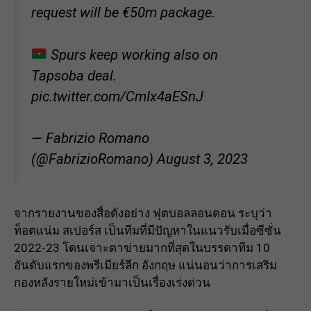
request will be €50m package.
Spurs keep working also on
Tapsoba deal.
pic.twitter.com/CmIx4aESnJ
— Fabrizio Romano
(@FabrizioRomano)
August 3, 2023
จากรายงานของสื่อดังอย่าง ฟุตบอลลอนดอน ระบุว่า
ท็อตแน่ม สเปอร์ส เป็นทีมที่มีปัญหาในแนวรับเมื่อซีซั่น
2022-23 โดนเจาะตาข่ายมากที่สุดในบรรดาทีม 10
อันดับแรกของพรีเมียร์ลีก อังกฤษ แน่นอนว่าการเสริม
กองหลังรายใหม่เข้ามาเป็นเรื่องเร่งด่วน