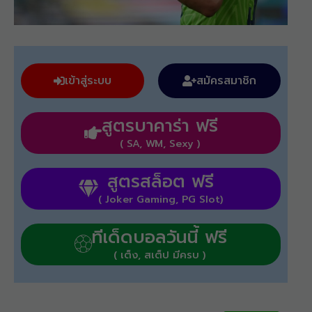
เข้าสู่ระบบ
สมัครสมาชิก
สูตรบาคาร่า ฟรี
( SA, WM, Sexy )
สูตรสล็อต ฟรี
( Joker Gaming, PG Slot)
ทีเด็ดบอลวันนี้ ฟรี
( เต็ง, สเต็ป มีครบ )