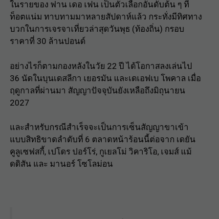
ในรายของ ฟาน เดอ เฟน เป็นตัวเลือกอันดับต้น ๆ ที่
ท็อตแน่ม ทาบทามมาหลายสัปดาห์แล้ว กระทั่งมีทิศทาง
บวกในการเจรจาเที่ยวล่าสุดวันพุธ (ท้องถิ่น) กรอบ
ราคาที่ 30 ล้านปอนด์
อย่างไรก็ตามกองหลังในวัย 22 ปี ได้โอกาสลงเล่นไป
36 นัดในบุนเดสลีกา เยอรมัน และเดเอฟเบ โพคาล เมื่อ
ฤดูกาลที่ผ่านมา สัญญาปัจจุบันยังเหลือถึงมิถุนายน
2027
และสำหรับกรณีสำเร็จจะเป็นการเซ็นสัญญาขาเข้า
แบบสิทธิขาดลำดับที่ 6 ตลาดหน้าร้อนนี้ต่อจาก เดยัน
คูลูเซฟสกี้, เปโดร ปอร์โร่, กูเยลโม่ วิคาริโอ, เจมส์ แม้
ดดิสัน และ มานอร์ โซโลม่อน