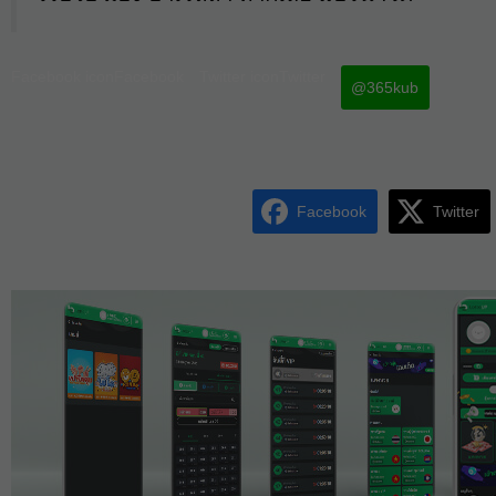
Facebook iconFacebook
Twitter iconTwitter
@365kub
Facebook
Twitter