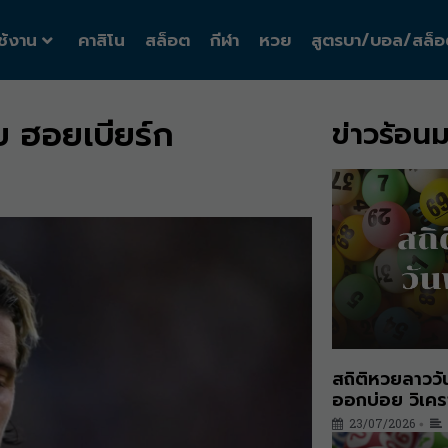
ใช้งาน
คาสิโน
สล็อต
กีฬา
หวย
สูตรบา/บอล/สล็อ
าย ฮอยเบียร์ก
ข่าวร้อนม
สถิติหวยลาวว
ออกบ่อย วิเคร
23/07/2026
•