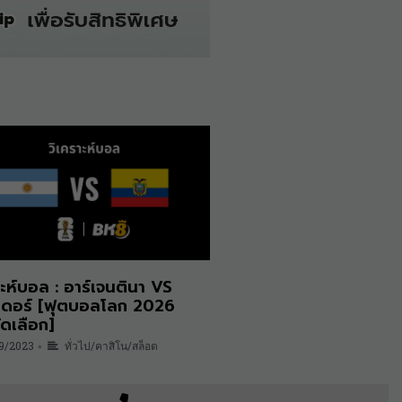
าะห์บอล : อาร์เจนตินา VS
าดอร์ [ฟุตบอลโลก 2026
ดเลือก]
9/2023
ทั่วไป/คาสิโน/สล็อต
•