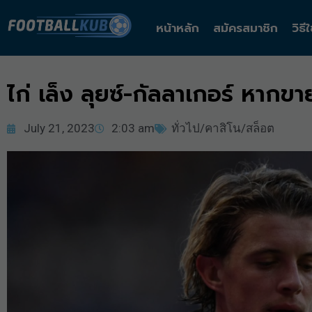
หน้าหลัก
สมัครสมาชิก
วิธี
ไก่ เล็ง ลุยซ์-กัลลาเกอร์ หากข
July 21, 2023
2:03 am
ทั่วไป/คาสิโน/สล็อต