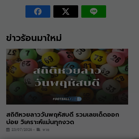
ข่าวร้อนมาใหม่
สถิติหวยลาววันพฤหัสบดี รวมเลขเด็ดออก
บ่อย วิเคราะห์แม่นทุกงวด
23/07/2026
หวย
•