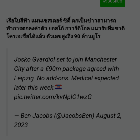
@365kub
เรือใบสีฟ้า แมนเชสเตอร์ ซิตี้
ตกเป็นข่าวสามารถ
ทำการตกลงค่าตัว
ยอสโก้ กวาร์ดิโอล
แนวรับทีมชาติ
โครเอเชียได้แล้ว ตัวเลขสูงถึง 90 ล้านยูโร
Josko Gvardiol set to join Manchester
City after a €90m package agreed with
Leipzig. No add-ons. Medical expected
later this week.
pic.twitter.com/kvNpIC1wzG
— Ben Jacobs (@JacobsBen)
August 2,
2023