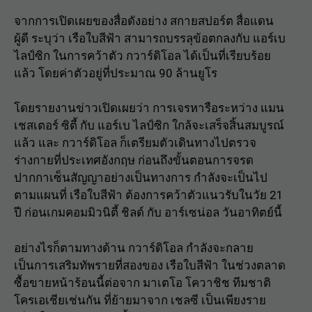
จากการเปิดเผยของสื่อดังอย่าง สกายสปอร์ต สื่อแดน
ผู้ดี ระบุว่า เรือใบสีฟ้า สามารถบรรลุข้อตกลงกับ แอร์เบ
ไลป์ซิก ในการคว้าตัว กวาร์ดิโอล ได้เป็นที่เรียบร้อย
แล้ว โดยค่าตัวอยู่ที่ประมาณ 90 ล้านยูโร
โดยรายงานข่าวเปิดเผยว่า การเจรหารือระหว่าง แมน
เชสเตอร์ ซิตี้ กับ แอร์เบ ไลป์ซิก ใกล้จะเสร็จสิ้นสมบูรณ์
แล้ว และ กวาร์ดิโอล ก็เตรียมตัวเดินทางไปตรวจ
ร่างกายที่ประเทศอังกฤษ ก่อนถึงขั้นตอนการจรด
ปากกาเซ็นสัญญาอย่างเป็นทางการ กำลังจะเป็นไป
ตามแผนที่ เรือใบสีฟ้า ต้องการคว้าตัวแนวรับในวัย 21
ปี ก่อนเกมคอมมิวนิตี้ ชิลด์ กับ อาร์เซน่อล วันอาทิตย์นี้
อย่างไรก็ตามทางด้าน กวาร์ดิโอล กำลังจะกลาย
เป็นการเสริมทัพรายที่สองของ เรือใบสีฟ้า ในช่วงตลาด
ซื้อขายหน้าร้อนนี้ต่อจาก มาเตโอ โควาชิช ทีมชาติ
โครเอเชียเช่นกัน ที่ย้ายมาจาก เชลซี เป็นเพียงราย