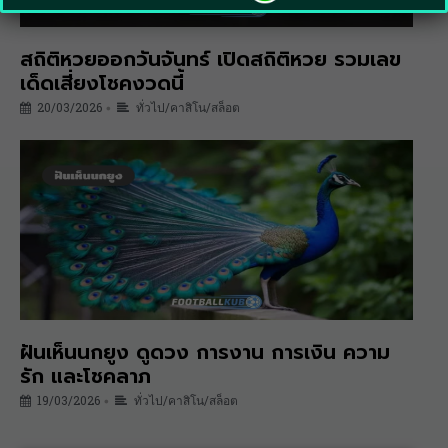
สถิติหวยออกวันจันทร์ เปิดสถิติหวย รวมเลข
เด็ดเสี่ยงโชคงวดนี้
20/03/2026
ทั่วไป/คาสิโน/สล็อต
•
ฝันเห็นนกยูง ดูดวง การงาน การเงิน ความ
รัก และโชคลาภ
19/03/2026
ทั่วไป/คาสิโน/สล็อต
•