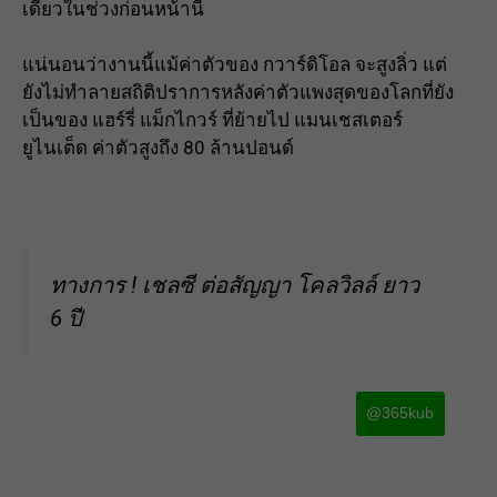
เดียวในช่วงก่อนหน้านี้
แน่นอนว่างานนี้แม้ค่าตัวของ กวาร์ดิโอล จะสูงลิ่ว แต่
ยังไม่ทำลายสถิติปราการหลังค่าตัวแพงสุดของโลกที่ยัง
เป็นของ แฮร์รี่ แม็กไกวร์ ที่ย้ายไป แมนเชสเตอร์
ยูไนเต็ด ค่าตัวสูงถึง 80 ล้านปอนด์
ทางการ ! เชลซี ต่อสัญญา โคลวิลล์ ยาว
6 ปี
Facebook iconFacebook
Twitter iconTwitter
@365kub