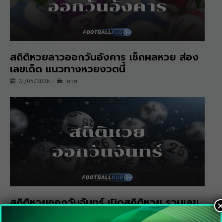
สถิติหวยลาวออกวันอังคาร เช็กผลหวย ส่อง
เลขเด็ด แนวทางหวยงวดนี้
21/05/2026
หวย
•
สถิติหวยออกวันจันทร์ เปิดสถิติหวย รวมเลข
เด็ดเสี่ยงโชคงวดนี้