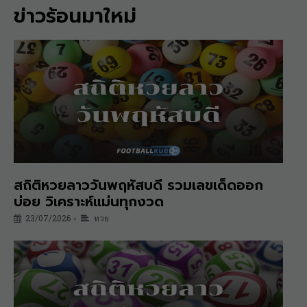
ข่าวร้อนมาใหม่
สถิติหวยลาววันพฤหัสบดี รวมเลขเด็ดออก
บ่อย วิเคราะห์แม่นทุกงวด
23/07/2026
หวย
•