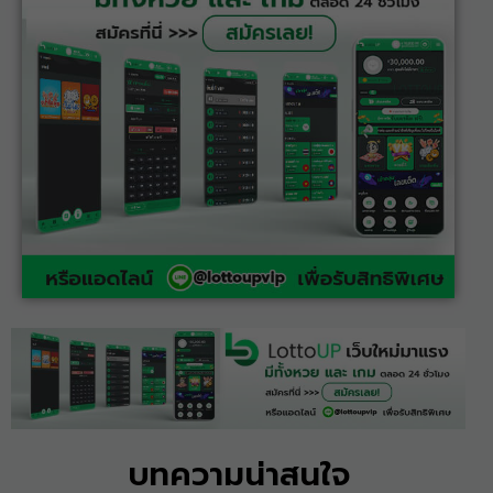
บทความน่าสนใจ