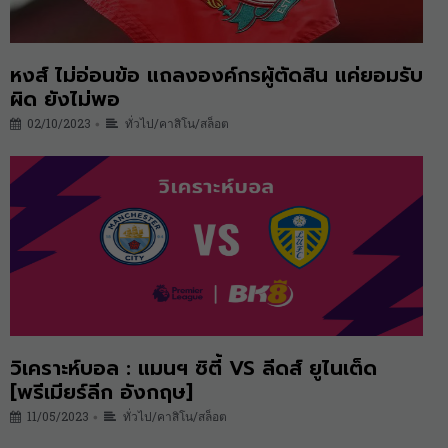
หงส์ ไม่อ่อนข้อ แถลงองค์กรผู้ตัดสิน แค่ยอมรับ
ผิด ยังไม่พอ
02/10/2023
ทั่วไป/คาสิโน/สล็อต
•
วิเคราะห์บอล : แมนฯ ซิตี้ VS ลีดส์ ยูไนเต็ด
[พรีเมียร์ลีก อังกฤษ]
11/05/2023
ทั่วไป/คาสิโน/สล็อต
•