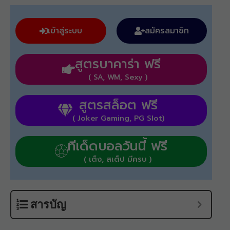
เข้าสู่ระบบ
สมัครสมาชิก
สูตรบาคาร่า ฟรี
( SA, WM, Sexy )
สูตรสล็อต ฟรี
( Joker Gaming, PG Slot)
ทีเด็ดบอลวันนี้ ฟรี
( เต็ง, สเต็ป มีครบ )
สารบัญ