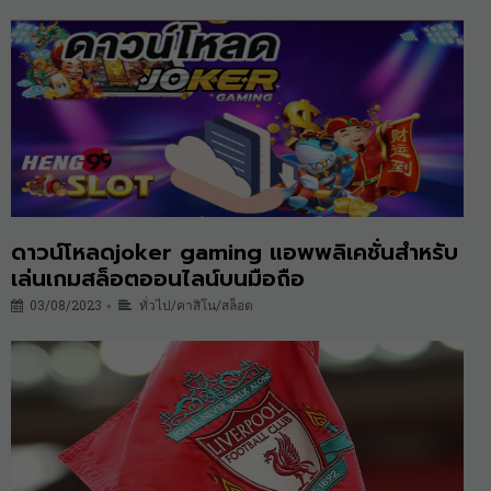
ดาวน์โหลดjoker gaming แอพพลิเคชั่นสำหรับ
เล่นเกมสล็อตออนไลน์บนมือถือ
03/08/2023
ทั่วไป/คาสิโน/สล็อต
•