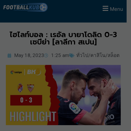
Menu
ไฮไลท์บอล : เรอัล บายาโดลิด 0-3
เซบีย่า [ลาลีกา สเปน]
May 18, 2023
1:25 am
ทั่วไป/คาสิโน/สล็อต