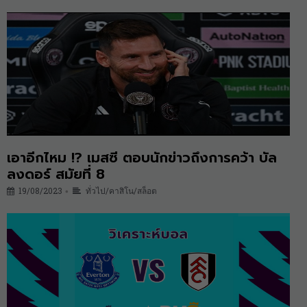
เอาอีกไหม !? เมสซี ตอบนักข่าวถึงการคว้า บัล
ลงดอร์ สมัยที่ 8
19/08/2023
ทั่วไป/คาสิโน/สล็อต
•