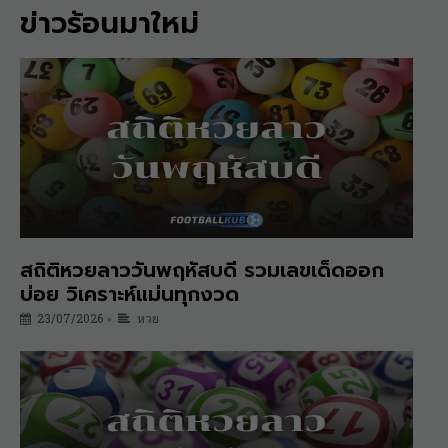
ข่าวร้อนมาใหม่
สถิติหวยลาววันพฤหัสบดี รวมเลขเด็ดออก
บ่อย วิเคราะห์แม่นทุกงวด
23/07/2026
หวย
•