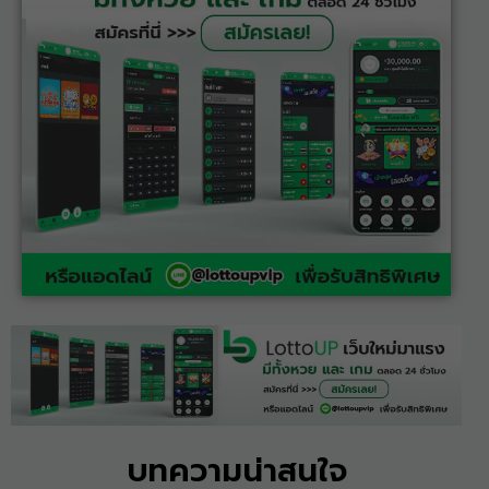
บทความน่าสนใจ