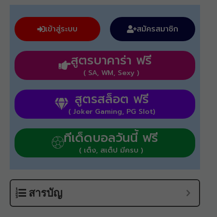
เข้าสู่ระบบ
สมัครสมาชิก
สูตรบาคาร่า ฟรี
( SA, WM, Sexy )
สูตรสล็อต ฟรี
( Joker Gaming, PG Slot)
ทีเด็ดบอลวันนี้ ฟรี
( เต็ง, สเต็ป มีครบ )
สารบัญ