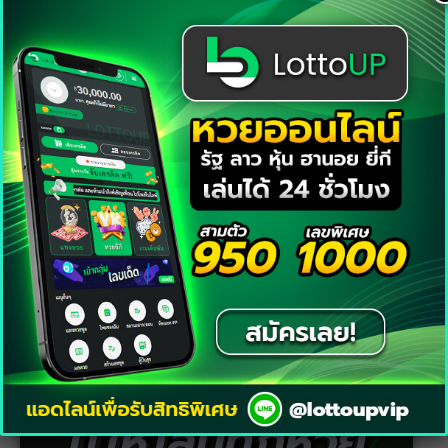
20/03/2026
ทั่วไป/คาสิโน/สล็อต
•
ฝันเห็นนกยูง ดูดวง การงาน การเงิน ความ
รัก และโชคลาภ
19/03/2026
ทั่วไป/คาสิโน/สล็อต
•