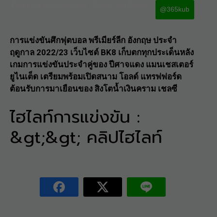
Facebook iconFacebook
Twitter iconTwitter
@365kub
การแข่งขันศึกฟุตบอล พรีเมียร์ลีก อังกฤษ ประจำ
ฤดูกาล 2022/23 เว็บไซต์ BK8 เก็บตกทุกประเด็นหลัง
เกมการแข่งขันประจำคู่ของ ปีศาจแดง แมนเชสเตอร์
ยูไนเต็ด
เตรียมพร้อมเปิดสนาม โอลด์ แทรฟฟอร์ด
ต้อนรับการมาเยือนของ สิงโตน้ำเงินคราม เชลซี
ไฮไลท์การแข่งขัน
:
&gt;&gt; คลิปไฮไลท์