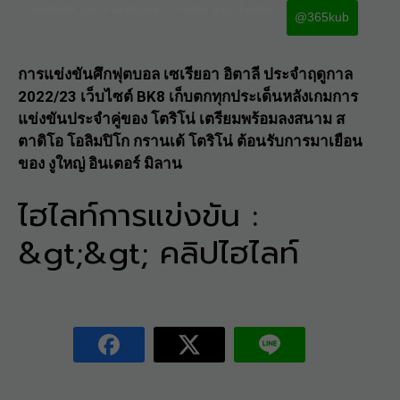
Facebook iconFacebook
Twitter iconTwitter
@365kub
การแข่งขันศึกฟุตบอล เซเรียอา อิตาลี ประจำฤดูกาล
2022/23 เว็บไซต์ BK8 เก็บตกทุกประเด็นหลังเกมการ
แข่งขันประจำคู่ของ โตริโน่
เตรียมพร้อมลงสนาม ส
ตาดิโอ โอลิมปิโก กรานเด้ โตริโน่
ต้อนรับการมาเยือน
ของ งูใหญ่ อินเตอร์ มิลาน
ไฮไลท์การแข่งขัน
:
&gt;&gt; คลิปไฮไลท์