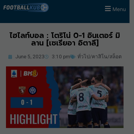
Menu
ไฮไลท์บอล : โตริโน่ 0-1 อินเตอร์ มิ
ลาน [เซเรียอา อิตาลี]
June 5, 2023
3:10 pm
ทั่วไป/คาสิโน/สล็อต