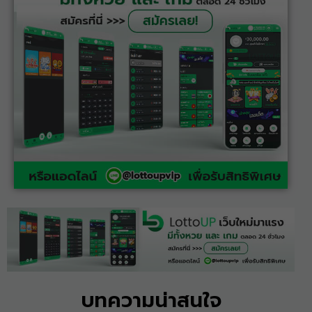
บทความน่าสนใจ