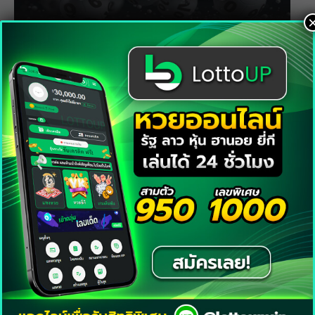
สถิติหวยออกวันจันทร์ เปิดสถิติหวย รวมเลข
เด็ดเสี่ยงโชคงวดนี้
20/03/2026
ทั่วไป/คาสิโน/สล็อต
•
ฝันเห็นนกยูง ดูดวง การงาน การเงิน ความ
รัก และโชคลาภ
19/03/2026
ทั่วไป/คาสิโน/สล็อต
•