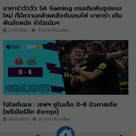
บาคาร่าวัววัว SA Gaming เกมเดิมพันรูปแบบ
ใหม่ ที่มีความคล้ายคลึงกับเกมไพ่ บาคาร่า เดิม
พันจัดหนัก กำไรเน้นๆ
17/10/2023
ทั่วไป/คาสิโน/สล็อต
•
ไฮไลท์บอล : เชฟฯ ยูไนเต็ด 0-8 นิวคาสเซิ่ล
[พรีเมียร์ลีก อังกฤษ]
25/09/2023
ทั่วไป/คาสิโน/สล็อต
•