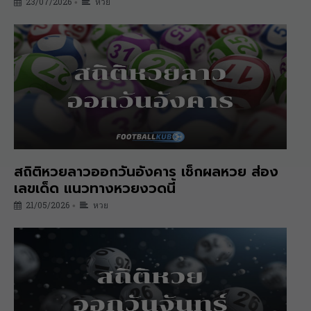
23/07/2026
หวย
•
สถิติหวยลาวออกวันอังคาร เช็กผลหวย ส่อง
เลขเด็ด แนวทางหวยงวดนี้
21/05/2026
หวย
•