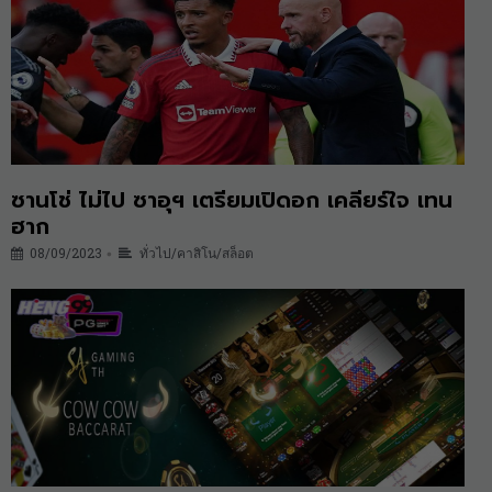
ซานโช่ ไม่ไป ซาอุฯ เตรียมเปิดอก เคลียร์ใจ เทน
ฮาก
08/09/2023
ทั่วไป/คาสิโน/สล็อต
•