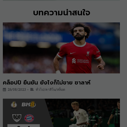
บทความน่าสนใจ
คล็อปป์ ยืนยัน ยังไงก็ไม่ขาย ซาลาห์
26/08/2023
ทั่วไป/คาสิโน/สล็อต
•