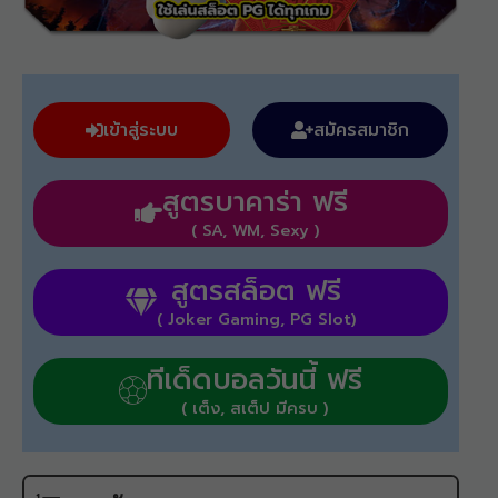
เข้าสู่ระบบ
สมัครสมาชิก
สูตรบาคาร่า ฟรี
( SA, WM, Sexy )
สูตรสล็อต ฟรี
( Joker Gaming, PG Slot)
ทีเด็ดบอลวันนี้ ฟรี
( เต็ง, สเต็ป มีครบ )