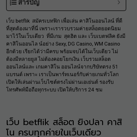
สารบัญ
เว็บ betflik สมัครเบทฟิก เพื่อเล่น
คาสิโนออนไลน์
ที่ดี
ที่สุดต้องมาที่นี่ เพราะเรารวบรวมค่ายสล็อตยอดนิยม
มาไว้ในเว็บเดียว ที่มีเกม สุดฮิต และ เว็บเบตฟลิค ยังมี
คาสิโนออนไล
น์อย่าง Sexy, DG Casino, WM Casino
อีกด้วย เรียกได้ว่ามีครบ พร้อมจบได้ในเว็บเดียว ไม่
ต้องมีหลายยูส ไม่ต้องคอยโยกเงิน เว็บรวมสล็อต
ออนไลน์และ
เกมคาสิโน
ออนไลน์จากบริษัทตรง 51
แบรนด์ เพราะ เราเป็นพาร์ทเนอร์กับค่ายเกมทั่วโลก
เปิดให้เล่นผ่านเว็บไซต์ตรงไม่ผ่านเอเย่นต์ รองรับ
โทรศัพท์มือถือทุกระบบ เปิดให้บริการ 24 ชม
เว็บ betflik สล็อต ยิงปลา คาสิ
โน ครบทุกค่ายในเว็บเดียว