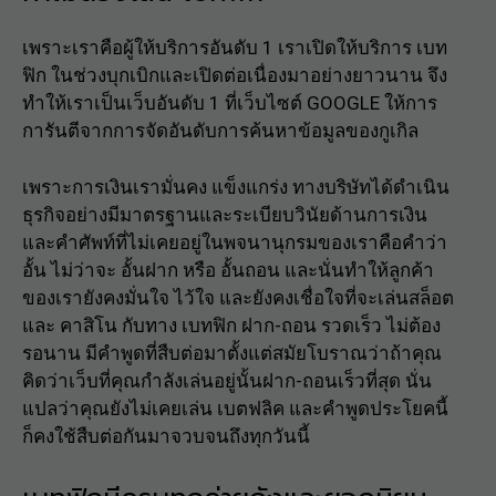
เพราะเราคือผู้ให้บริการอันดับ 1 เราเปิดให้บริการ
เบท
ฟิก
ในช่วงบุกเบิกและเปิดต่อเนื่องมาอย่างยาวนาน จึง
ทำให้เราเป็นเว็บอันดับ 1 ที่เว็บไซต์ GOOGLE ให้การ
การันตีจากการจัดอันดับการค้นหาข้อมูลของกูเกิล
เพราะการเงินเรามั่นคง แข็งแกร่ง ทางบริษัทได้ดำเนิน
ธุรกิจอย่างมีมาตรฐานและระเบียบวินัยด้านการเงิน
และคำศัพท์ที่ไม่เคยอยู่ในพจนานุกรมของเราคือคำว่า
อั้น ไม่ว่าจะ อั้นฝาก หรือ อั้นถอน และนั่นทำให้ลูกค้า
ของเรายังคงมั่นใจ ไว้ใจ และยังคงเชื่อใจที่จะเล่นสล็อต
และ
คาสิโน
กับทาง เบทฟิก ฝาก-ถอน รวดเร็ว ไม่ต้อง
รอนาน มีคำพูดที่สืบต่อมาตั้งแต่สมัยโบราณว่าถ้าคุณ
คิดว่าเว็บที่คุณกำลังเล่นอยู่นั้นฝาก-ถอนเร็วที่สุด นั่น
แปลว่าคุณยังไม่เคยเล่น เบตฟลิค และคำพูดประโยคนี้
ก็คงใช้สืบต่อกันมาจวบจนถึงทุกวันนี้