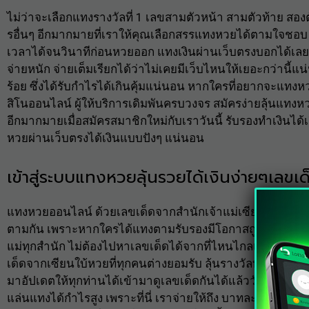
ไม่ว่าจะเลือกแทงรางวัลที่ 1 เลขสามตัวหน้า สามตัวท้าย สอ
รอื่นๆ อีกมากมายที่เราให้คุณเลือกสรรแทงหวยได้ตามใจชอบ แท
เวลาได้จนวินาทีก่อนหวยออก แทงเงินผ่าน
เว็บตรง
บอกได้เลย
จ่ายหนัก จ่ายเต็มเรียกได้ว่าไม่เคยมีเว็บไหนให้เยอะกว่านี้แ
ร้อย ซึ่งได้รับกำไรได้เกินคุ้มแน่นอน หากใครที่อยากจะแทงหวยก
สิโนออนไลน์ ผู้ให้บริการเดิมพันครบวงจร สมัครง่ายลุ้นแทงหวยไ
อีกมากมายเมื่อสมัครสมาชิกใหม่กับเราวันนี้ รับรองทำเงินได้เ
หวยผ่านเว็บตรงได้เงินแบบปังๆ แน่นอน
เข้าสู่ระบบแทงหวยลุ้นรวยได้เงินง่ายๆเลข
แทงหวยออนไลน์
ด้วยเลขเด็ดจากสำนักเจ้าแม่เซียนหวยที่ได
ตามกัน เพราะหากใครได้แทงตามรับรองมีโอกาสถูกรางวัลได้จริ
แม่ทุกสำนัก ไม่ต้องไปหาเลขเด็ดได้จากที่ไหนไกลเลย มีอัป
เด็ดจากเซียนใบ้หวยที่ทุกคนต่างยอมรับ ลุ้นรางวัลทุกๆ ต้นเดือนแ
มาอัปเดตให้ทุกท่านได้เข้ามาดูเลขเด็ดกันได้แล้ววันนี้ แท
แล่นแทงได้กำไรสูง เพราะที่นี่ เราจ่ายให้ถึง บาทละ 900-1000