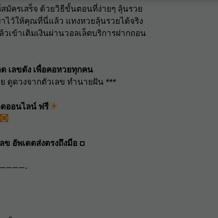
มัครเสร็จ ด้วยวิธีขั้นตอนที่ง่ายๆ ลุ้นรวย
ไว้ให้คุณที่นี่แล้ว แทงหวยลุ้นรวยได้จริง
้วเข้าเติมเงินผ่านวอลเล็ตบริการฝากถอน
ด เลขดัง เพื่อคอหวยทุกคน
าย ดูดวงจากตัวเลข ทำนายฝัน
***
็ดออนไลน์ ฟรี
ลข อัพเดตส่งตรงถึงมือ ¤
————-