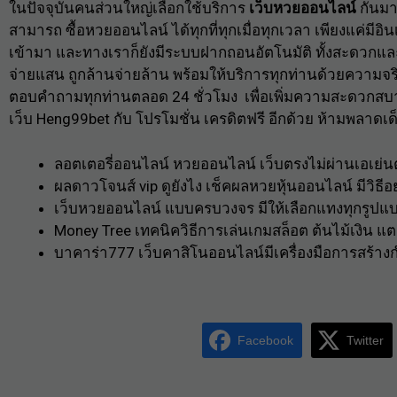
ในปัจจุบันคนส่วนใหญ่เลือกใช้บริการ
เว็บหวยออนไลน์
กันมา
สามารถ
ซื้อหวยออนไลน์
ได้ทุกที่ทุกเมื่อทุกเวลา เพียงแค่มีอ
เข้ามา และทางเราก็ยังมีระบบฝากถอนอัตโนมัติ ทั้งสะดวกและร
จ่ายแสน ถูกล้านจ่ายล้าน พร้อมให้บริการทุกท่านด้วยความจร
ตอบคำถามทุกท่านตลอด 24 ชั่วโมง เพื่อเพิ่มความสะดวกสบายให้ค
เว็บ
Heng99bet
กับ โปรโมชั่น
เครดิตฟรี
อีกด้วย ห้ามพลาดเ
ลอตเตอรี่ออนไลน์ หวยออนไลน์ เว็บตรงไม่ผ่านเอเย่นต์ 
ผลดาวโจนส์ vip ดูยังไง เช็คผลหวยหุ้นออนไลน์ มีวิธีอ
เว็บหวยออนไลน์ แบบครบวงจร มีให้เลือกแทงทุกรูป
Money Tree เทคนิควิธีการเล่นเกมสล็อต ต้นไม้เงิน แต
บาคาร่า777 เว็บคาสิโนออนไลน์มีเครื่องมือการสร้า
Facebook
Twitter