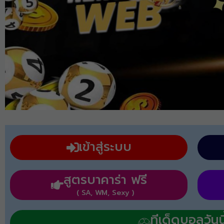
เข้าสู่ระบบ
สูตรบาคาร่า ฟรี
( SA, WM, Sexy )
ทีเด็ดบอลวันนี