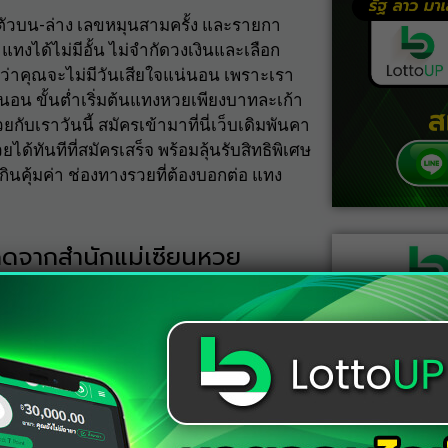
งตัวบน-ล่าง เลขหมุนสามครั้ง และรายกา
งได้ไม่มีอั้น ไม่จำกัดวงเงินและเลือก
ว่าคุณจะไม่มีวันเสียใจแน่นอน เพราะเรา
น่นอน ขั้นต่ำเริ่มต้นแทงหวยเพียงบาทละเก้า
ับเราวันนี้ สมัครเข้ามาที่นี่เว็บเดิมพันคา
ด้ทันทีที่สมัครเสร็จ พร้อมลุ้นรับสิทธิพิเศษ
กินคุ้มค่า ช่องทางรวยที่ต้องบอกต่อ แทง
เด็ดจากสำนักแม่เซียนหวย
้รับกระแสโด่งดัง และได้รับความนิยมแทง
ง ที่นี่ heng99
เราอัปเดตเลขเด็ดจากเจ้า
เดตพร้อมทุกข่าวสารแวดวงการตัวเลข เลข
ละสิ้นเดือนได้เงินง่ายๆ ซึ่งวันนี้เราก็มี
งก่อนได้เปรียบ แทงหวยออนไลน์ถูกกฎหมาย
 ยิ่งแทงมากยิ่งได้เงินมาก คัด
เลขเด็ด
เน้นๆ