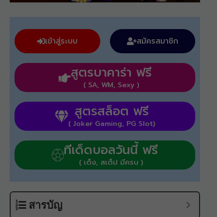
เข้าสู่ระบบ
สมัครสมาชิก
สูตรบาคาร่า ฟรี
( SA, WM, Sexy )
สูตรสล็อต ฟรี
( Joker Gaming, PG Slot)
ทีเด็ดบอลวันนี้ ฟรี
( เต็ง, สเต็ป มีครบ )
สารบัญ