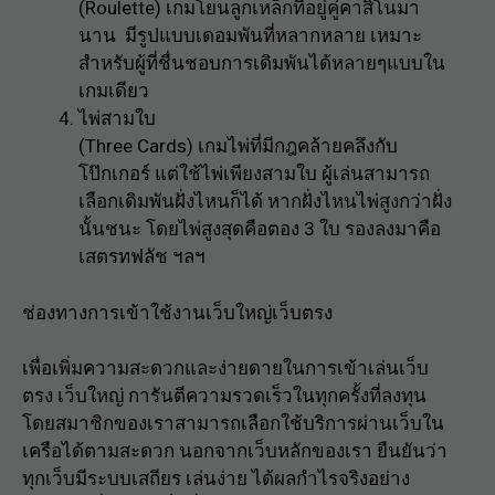
(Roulette) เกมโยนลูกเหล็กที่อยู่คู่คาสิโนมา
นาน มีรูปแบบเดอมพันที่หลากหลาย เหมาะ
สำหรับผู้ที่ชื่นชอบการเดิมพันได้หลายๆแบบใน
เกมเดียว
ไพ่สามใบ
(Three Cards) เกมไพ่ที่มีกฎคล้ายคลึงกับ
โป๊กเกอร์ แต่ใช้ไพ่เพียงสามใบ ผู้เล่นสามารถ
เลือกเดิมพันฝั่งไหนก็ได้ หากฝั่งไหนไพ่สูงกว่าฝั่ง
นั้นชนะ โดยไพ่สูงสุดคือตอง 3 ใบ รองลงมาคือ
เสตรทฟลัช ฯลฯ
ช่องทางการเข้าใช้งานเว็บใหญ่เว็บตรง
เพื่อเพิ่มความสะดวกและง่ายดายในการเข้าเล่น
เว็บ
ตรง
เว็บใหญ่ การันตีความรวดเร็วในทุกครั้งที่ลงทุน
โดยสมาชิกของเราสามารถเลือกใช้บริการผ่านเว็บใน
เครือได้ตามสะดวก นอกจากเว็บหลักของเรา ยืนยันว่า
ทุกเว็บมีระบบเสถียร เล่นง่าย ได้ผลกำไรจริงอย่าง