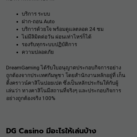
บริการ ระบบ
ฝาก-ถอน Auto
บริการด้วยใจ พร้อมดูแลตลอด 24 ชม
ไม่มีลิมิตต่อวัน ผ่อนเท่าไหร่ก็ได้
รองรับทุกระบบปฏิบัติการ
ความปลอดภัย
DreamGaming ได้รับใบอนุญาตประกอบกิจการอย่าง
ถูกต้องจากประเทศกัมพูชา โดยสำนักงานหลักอยู่ที่ เก็น
ติ้งคราวน์
คาสิโน
ปอยเปต ซึ่งเป็นหลักประกันให้กับผู้
เล่นว่า ทางคาสิโนมีสถานที่จริงๆ และประกอบกิจการ
อย่างถูกต้องจริง 100%
DG Casino มีอะไรให้เล่นบ้าง