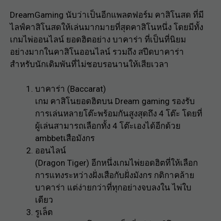
DreamGaming นับว่าเป็นอีกแพลตฟอร์ม คาสิโนสด ที่มี
ไลฟ์คาสิโนสดให้เล่นมากมายที่สุด
คาสิโน
หนึ่ง โดยมีทั้ง
เกมไพ่ออนไลน์ ยอดฮิตอย่าง บาคาร่า ที่เป็นที่นิยม
อย่างมากในคาสิโนออนไลน์ รวมถึง สปีดบาคาร่า
สำหรับนักเดิมพันที่ไม่ชอบรอนานให้เสียเวลา
บาคาร่า (Baccarat)
เกม คาสิโนยอดฮิตบน Dream gaming รองรับ
การเล่นหลายโต๊ะพร้อมกันสูงสุดถึง 4 โต๊ะ โดยที่
ผู้เล่นสามารถเลือกทั้ง 4 โต๊ะเองได้อีกด้วย
ambbet
เสือมังกร
ออนไลน์
(Dragon Tiger) อีกหนึ่ง
เกมไพ่ยอดฮิต
ที่ให้เลือก
การแทงระหว่างฝั่งเสือกับฝั่งมังกร กติกาคล้าย
บาคาร่า แต่ง่ายกว่าที่ทุกอย่างจบลงใน ไพ่ใบ
เดียว
รูเล็ต