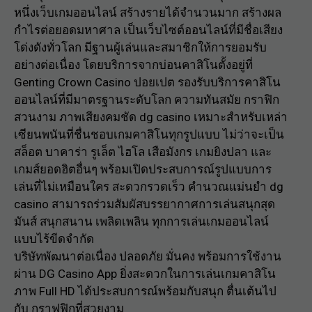
หนึ่งเว็บเกมออนไลน์ สร้างรายได้จำนวนมาก สร้างผล
กำไรต่อยอดมหาศาล เป็นเว็บไซต์ออนไลน์ที่มีชื่อเสียง
โด่งดังทั่วโลก มีฐานผู้เล่นและสมาชิกให้การยอมรับ
อย่างต่อเนื่อง โดยบริการจากบ่อนคาสิโนตั้งอยู่ที่
Genting Crown Casino ปอยเปต รองรับบริการคาสิโน
ออนไลน์ที่มีมาตรฐานระดับโลก ความทันสมัย กราฟิก
สวนงาม ภาพเสียงคมชัด dg casino เหมาะสำหรับเหล่า
เซียนพนันที่ชื่นชอบเกมคาสิโนทุกรูปแบบ ไม่ว่าจะเป็น
สล็อต บาคาร่า รูเล็ต ไฮโล เสือมังกร เกมยิงปลา และ
เกมส์ยอดฮิตอื่นๆ พร้อมเปิดประสบการณ์รูปแบบการ
เล่นที่ไม่เหมือนใคร สะดวกรวดเร็ว คำนวณแม่นยำ dg
casino สามารถร่วมสัมผัสบรรยากาศการเล่นสนุกสุด
มันส์ สนุกสนาน เพลิดเพลิน ทุกการเล่นเกมออนไลน์
แบบไร้ขีดจำกัด
บริษัทพัฒนาต่อเนื่อง ปลอดภัย มั่นคง พร้อมการใช้งาน
ผ่าน DG Casino App ยิ่งสะดวกในการเล่นเกมคาสิโน
ภาพ Full HD ได้ประสบการณ์พร้อมกับสนุก ตื่นเต้นไป
กับ กราฟฟิกที่สวยงาม