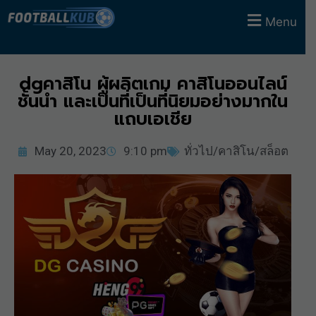
Menu
dgคาสิโน ผู้ผลิตเกม คาสิโนออนไลน์
ชั้นนำ และเป็นที่เป็นที่นิยมอย่างมากใน
แถบเอเชีย
May 20, 2023
9:10 pm
ทั่วไป/คาสิโน/สล็อต