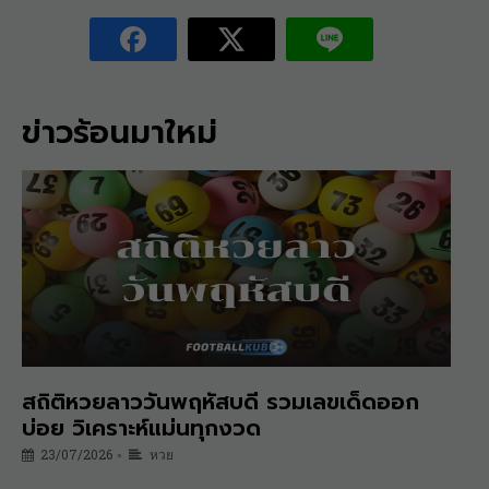
ข่าวร้อนมาใหม่
สถิติหวยลาววันพฤหัสบดี รวมเลขเด็ดออก
บ่อย วิเคราะห์แม่นทุกงวด
23/07/2026
หวย
•