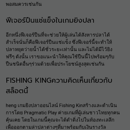
พอสมควรเช่นกัน
ฟีเจอร์ปืนแช่แข็งในเกมยิงปลา
อีกหนึ่งฟีเจอร์ปืนที่จะช่วยให้ผู้เล่นได้สังหารปลาได้
สำเร็จนั่นก็คือฟีเจอร์ปืนแช่แข็ง ซึ่งฟีเจอร์นี้จะทำให้
ปลาหยุดว่ายน้ำได้ชั่วระยะเท่านั้น และไม่ได้มีไว้ยิง
ฟรีๆ ดังนั้น เราขอแนะนำให้คุณใช้ปืนนี้ไปพร้อมๆกับ
ปืนชนิดอื่นๆร่วมด้วยเพื่อประโยชน์สูงสุดเช่นกัน
FISHING KINGความคิดเห็นเกี่ยวกับ
สล็อตนี้
heng
เกมยิงปลาออนไลน์ Fishing Kinสร้างและดำเนิน
การโดย Pragmatic Play ค่ายเกมที่ผู้เล่นชาวไทยทุกคน
คุ้นเคย โดยในเกมนี้คุณจะได้ดำดิ่งไปในท้องทะเลลึก
เพื่อออกตามล่าปลาต่างๆที่มาพร้อมกับเงินรางวัล