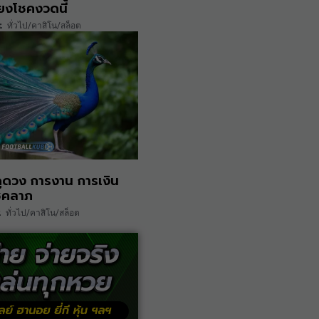
่ยงโชคงวดนี้
ทั่วไป/คาสิโน/สล็อต
ดูดวง การงาน การเงิน
ชคลาภ
ทั่วไป/คาสิโน/สล็อต