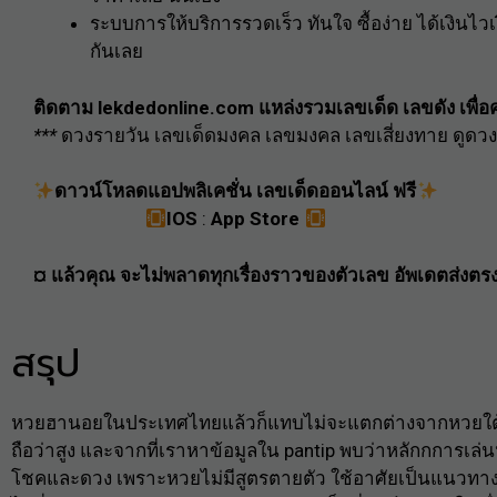
ระบบการให้บริการรวดเร็ว ทันใจ ซื้อง่าย ได้เงินไวเ
กันเลย
ติดตาม
lekdedonline.com
แหล่งรวมเลขเด็ด เลขดัง เพื่
***
ดวงรายวัน
เลขเด็ดมงคล เลขมงคล เลขเสี่ยงทาย ดูด
ดาวน์โหลดแอปพลิเคชั่น
เลขเด็ดออนไลน์ ฟรี
IOS
:
App Store
¤ แล้วคุณ จะไม่พลาดทุกเรื่องราวของตัวเลข อัพเดตส่งตรง
สรุป
หวยฮานอยในประเทศไทยแล้วก็แทบไม่จะแตกต่างจากหวยใต้ดินทั
ถือว่าสูง และจากที่เราหาข้อมูลใน pantip พบว่าหลักกการเล่น
โชคและดวง เพราะหวยไม่มีสูตรตายตัว ใช้อาศัยเป็นแนวทา