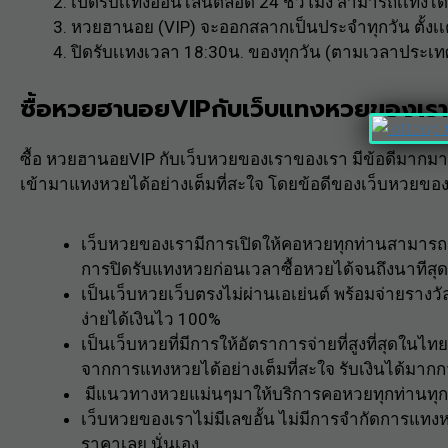
เปิดรับเเทงออนไลน์ตลอด 24 ชั่วโมง สามารถเเทง
หวยฮานอย (VIP) จะออกสลากเป็นประจำทุกวัน ตั้งเ
ปิดรับเเทงเวลา 18:30น. ของทุกวัน (ตามเวลาประเ
ซื้อหวยฮานอยVIPกับเว็บแทงหวยของเราแ
ซื้อ หวยฮานอยVIP กับ
เว็บหวย
ของเราของเรา มีข้อดีมากม
เข้ามาแทงหวยได้อย่างเต็มที่สะใจ โดยข้อดีของ
เว็บหวย
ของเ
เว็บหวยของเรามีการเปิดให้คอหวยทุกท่านสามารถเ
การปิดรับแทงหวยก่อนเวลาซื้อหวยได้จนถึงนาทีสุดท
เป็นเว็บหวย
เว็บตรงไม่ผ่านเอเย่นต์
พร้อมจ่ายรางวั
ง่ายได้เงินไว 100%
เป็นเว็บหวยที่มีการให้อัตราการจ่ายที่สูงที่สุดใน
จากการแทงหวยได้อย่างเต็มที่สะใจ รับเงินได้มากกว
มีแนวทางหวยแม่นๆมาให้บริการคอหวยทุกท่านทุ
เว็บหวยของเราไม่มีเลขอั้น ไม่มีการจำกัดการแท
ราคาเลย นั่นเอง