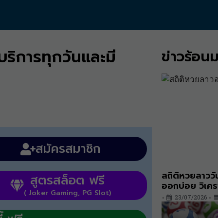
บริการทุกวันและมี
ข่าวร้อนม
สมัครสมาชิก
สถิติหวยลาวว
สูตรสล็อต ฟรี
ออกบ่อย วิเคร
( Joker Gaming, PG Slot)
23/07/2026
•
•