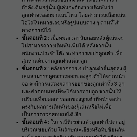
กำลังเดินอยู่นั้น ผู้เล่นจะต้องวางเดิมพันว่า
ลูกเต๋าจะออกมาแบบไหน โดยสามารถเลือกเล่น
ไฮโลในหมายเลขหรือรูปแบบต่าง ๆ ตามที่ได้
คาดการณ์ไว้
ขั้นตอนที่ 2 :
เมื่อหมดเวลานับถอยหลัง ผู้เล่นจะ
ไม่สามารถวางเดิมพันเพิ่มได้ หลังจากนั้น
พนักงานประจำโต๊ะ จะทำการเขย่าลูกเต๋า เพื่อ
สุ่มหาแต้มจากลูกเต๋าแต่ละลูก
ขั้นตอนที่ 3 :
หลังจากการเขย่าลูกเต๋าสิ้นสุดลง ผู้
เล่นสามารถดูผลการออกของลูกเต๋าได้จากหน้า
จอ จะมีการแสดงผลการออกของลูกเต๋าทั้ง 3 ลูก
และค่าตอบแทนที่จะได้หากทายถูก จากนั้นให้
เปรียบเทียบผลการออกของลูกเต๋าที่หน้าจอว่า
ตรงกับผลการเดิมพันของผู้เล่นหรือไม่เพื่อ
เป็นการตรวจสอบผลได้เสีย
ขั้นตอนที่ 4 :
ในกรณีที่เขย่าแล้วลูกเต๋าไปตกอยู่
บริเวณขอบถ้วย ในลักษณะเอียงหรือทับซ้อนกัน