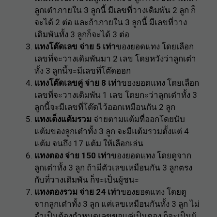
ลูกเต๋าภายใน 3 ลูกนี้ มีเลขที่วางเดิมพัน 2 ลูก ก็
จะได้ 2 ต่อ และถ้าภายใน 3 ลูกนี้ มีเลขที่วาง
เดิมพันทั้ง 3 ลูกก็จะได้ 3 ต่อ
แทงโต๊ดเลข
จ่าย 5 เท่า
ของยอดแทง โดยเลือก
เลขที่จะวางเดิมพันมา 2 เลข โดยหวังว่าลูกเต๋า
ทั้ง 3 ลูกนี้จะมีเลขที่โต๊ดออก
แทงโต๊ดเลขคู่
จ่าย 8 เท่า
ของยอดแทง โดยเลือก
เลขที่จะวางเดิมพัน 1 เลข โดยกะว่าลูกเต๋าทั้ง 3
ลูกนี้จะมีเลขที่โต๊ดไว้ออกเหมือนกัน 2 ลูก
แทงเต็งแต้มรวม
จ่ายตามแต้มที่ออกโดยนับ
แต้มของลูกเต๋าทั้ง 3 ลูก จะมีแต้มรวมตั้งแต่ 4
แต้ม จนถึง 17 แต้ม ให้เลือกเล่น
แทงตอง จ่าย 150
เท่า
ของยอดแทง โดยดูจาก
ลูกเต๋าทั้ง 3 ลูก ถ้ามีตัวเลขเหมือนกัน 3 ลูกตรง
กับที่วางเดิมพัน ก็จะเป็นผู้ชนะ
แทงตองรวม จ่าย 24 เท่า
ของยอดแทง โดยดู
จากลูกเต๋าทั้ง 3 ลูก แค่เลขเหมือนกันทั้ง 3 ลูก ไม่
จำเป็นต้องกำหนดเลขขอแค่เป็นตอง ก็จะเป็นผู้