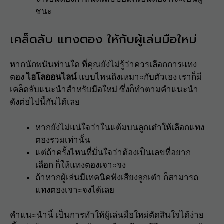
ชนะ
เคล็ดลับ แทงตอง ให้กับผู้เล่นมือใหม่
หากนักพนันท่านใด ที่คุณยังไม่รู้ว่าควรเลือกการแทง
ตอง
ไฮโลออนไลน์
แบบไหนถึงเหมาะกับตัวเอง เราก็มี
เคล็ดลับแนะนำสำหรับมือใหม่ ซึ่งก็ทำตามคำแนะนำ
ดังต่อไปนี้กันได้เลย
หากยังไม่แน่ใจว่าในแต้มบนลูกเต๋าให้เลือกแทง
ตองรวมเท่านั้น
แต่ถ้าครั้งไหนที่มั่นใจว่าต้องเป็นเลขที่อยาก
เลือก ก็ให้แทงตองเจาะจง
ถ้าหากผู้เล่นมีเทคนิคฟังเสียงลูกเต๋า ก็สามารถ
แทงตองเจาะจงได้เลย
คำแนะนำนี้ เป็นการทำให้ผู้เล่นมือใหม่ตัดสินใจได้ง่าย