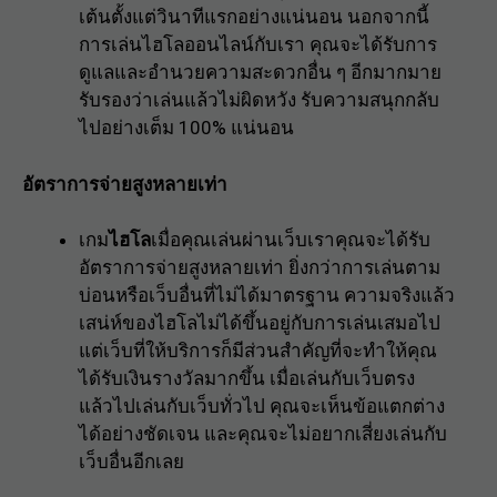
เต้นตั้งแต่วินาทีแรกอย่างแน่นอน นอกจากนี้
การเล่นไฮโลออนไลน์กับเรา คุณจะได้รับการ
ดูแลและอำนวยความสะดวกอื่น ๆ อีกมากมาย
รับรองว่าเล่นแล้วไม่ผิดหวัง รับความสนุกกลับ
ไปอย่างเต็ม 100% แน่นอน
อัตราการจ่ายสูงหลายเท่า
เกม
ไฮโล
เมื่อคุณเล่นผ่านเว็บเราคุณจะได้รับ
อัตราการจ่ายสูงหลายเท่า ยิ่งกว่าการเล่นตาม
บ่อนหรือเว็บอื่นที่ไม่ได้มาตรฐาน ความจริงแล้ว
เสน่ห์ของไฮโลไม่ได้ขึ้นอยู่กับการเล่นเสมอไป
แต่เว็บที่ให้บริการก็มีส่วนสำคัญที่จะทำให้คุณ
ได้รับเงินรางวัลมากขึ้น เมื่อเล่นกับเว็บตรง
แล้วไปเล่นกับเว็บทั่วไป คุณจะเห็นข้อแตกต่าง
ได้อย่างชัดเจน และคุณจะไม่อยากเสี่ยงเล่นกับ
เว็บอื่นอีกเลย