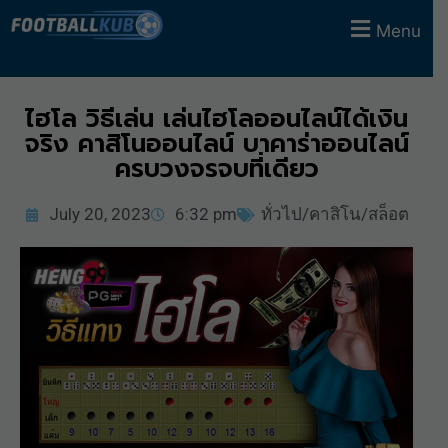
Menu
ไฮโล วิธีเล่น เล่นไฮโลออนไลน์ได้เงิน
จริง คาสิโนออนไลน์ บาคาร่าออนไลน์
ครบวงจรจบที่เดียว
July 20, 2023
6:32 pm
ทั่วไป/คาสิโน/สล็อต