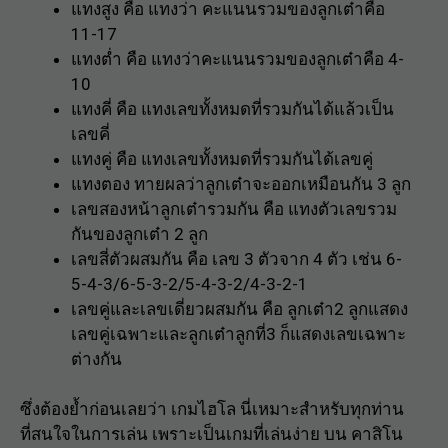
แทงสูง คือ แทงว่า คะแนนรวมของลูกเต๋าคือ
11-17
แทงต่ำ คือ แทงว่าคะแนนรวมของลูกเต๋าคือ 4-
10
แทงคี่ คือ แทงเลขทั้งหมดที่รวมกันได้แล้วเป็น
เลขคี่
แทงคู่ คือ แทงเลขทั้งหมดที่รวมกันได้เลขคู่
แทงตอง ทายผลว่าลูกเต๋าจะออกเหมือนกัน 3 ลูก
เลขสองหน้าลูกเต๋ารวมกัน คือ แทงตัวเลขรวม
กันของลูกเต๋า 2 ลูก
เลขสี่ตัวผสมกัน คือ เลข 3 ตัวจาก 4 ตัว เช่น 6-
5-4-3/6-5-3-2/5-4-3-2/4-3-2-1
เลขคู่และเลขเดี่ยวผสมกัน คือ ลูกเต๋า2 ลูกแสดง
เลขคู่เฉพาะและลูกเต๋าลูกที่3 ก็แสดงเลขเฉพาะ
ต่างกัน
ซึ่งต้องย้ำก่อนเลยว่า เกมไฮโล นี่เหมาะสำหรับทุกท่าน
ที่สนใจในการเล่น เพราะเป็นเกมที่เล่นง่าย บน
คาสิโน