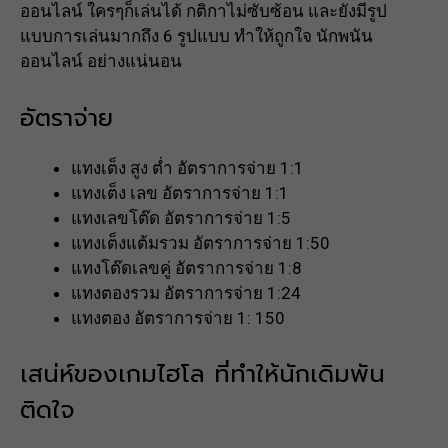
ออนไลน์
ใครๆก็เล่นได้ กติกาไม่ซับซ้อน และยังมีรูป
แบบการเล่นมากถึง 6 รูปแบบ ทำให้ถูกใจ นักพนัน
ออนไลน์ อย่างแน่นอน
อัตราจ่าย
แทงเต็ง สูง ต่ำ อัตราการจ่าย 1:1
แทงเต็ง เลข อัตราการจ่าย 1:1
แทงเลขโต๊ด อัตราการจ่าย 1:5
แทงเต็งแต้มรวม อัตราการจ่าย 1:50
แทงโต๊ดเลขคู่ อัตราการจ่าย 1:8
แทงตองรวม อัตราการจ่าย 1:24
แทงตอง อัตราการจ่าย 1: 150
เสน่ห์ของเกมไฮโล ที่ทำให้นักเดิมพัน
ติดใจ