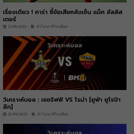
เรื่องเดียว ! คาร่า ชี้ข้อเสียหลังเซ็น แม็ค อัลลิส
เตอร์
11/06/2023
ทั่วไป/คาสิโน/สล็อต
•
วิเคราะห์บอล : เชอริฟฟ์ VS โรม่า [ยูฟ่า ยูโรป้า
ลีก]
21/09/2023
ทั่วไป/คาสิโน/สล็อต
•