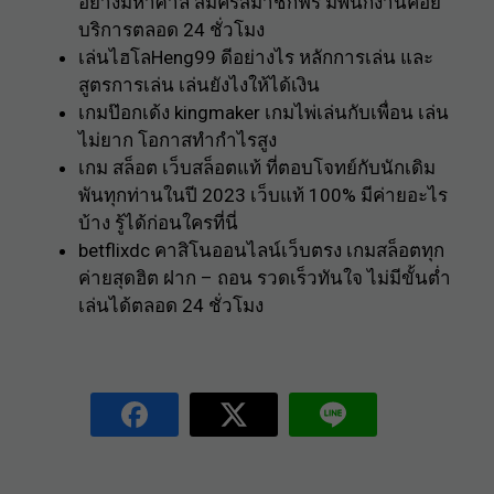
อย่างมหาศาล สมัครสมาชิกฟรี มีพนักงานคอย
บริการตลอด 24 ชั่วโมง
เล่นไฮโลHeng99 ดีอย่างไร หลักการเล่น และ
สูตรการเล่น เล่นยังไงให้ได้เงิน
เกมป๊อกเด้ง kingmaker เกมไพ่เล่นกับเพื่อน เล่น
ไม่ยาก โอกาสทำกำไรสูง
เกม สล็อต เว็บสล็อตแท้ ที่ตอบโจทย์กับนักเดิม
พันทุกท่านในปี 2023 เว็บแท้ 100% มีค่ายอะไร
บ้าง รู้ได้ก่อนใครที่นี่
betflixdc คาสิโนออนไลน์เว็บตรง เกมสล็อตทุก
ค่ายสุดฮิต ฝาก – ถอน รวดเร็วทันใจ ไม่มีขั้นต่ำ
เล่นได้ตลอด 24 ชั่วโมง