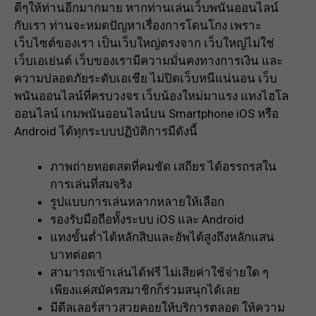
ดีๆให้ท่านอีกมากมาย หากท่านเล่นเว็บพนันออนไลน์
กับเรา ท่านจะหมดปัญหาเรื่องการโดนโกง เพราะ
เว็บไซต์ของเรา เป็นเว็บใหญ่ตรงจาก เว็บใหญ่ไม่ใช่
เว็บเอเย่นต์ เว็บของเรามีความมั่นคงทางการเงิน และ
ความปลอดภัยระดับเอเชีย ไม่ปิดเว็บหนีแน่นอน เว็บ
พนันออนไลน์ที่ครบวงจร เว็บน้องใหม่มาแรง
แทงไฮโล
ออนไลน์
เกมพนันออนไลน์บน Smartphone iOS หรือ
Android ได้ทุกระบบปฏิบัติการมีดังนี้
ภาพถ่ายทอดสดที่คมชัด เสถียร ได้อรรถรสใน
การเล่นที่สมจริง
รูปแบบการเล่นหลากหลายให้เลือก
รองรับมือถือทั้งระบบ iOS และ Android
แทงขั้นต่ำได้หลักสิบและอัพได้สูงถึงหลักแสน
บาทต่อตา
สามารถเข้าเล่นได้ฟรี ไม่เสียค่าใช้จ่ายใด ๆ
เพียงแค่สมัครสมาชิกก็ร่วมสนุกได้เลย
มีดีลเลอร์สาวสวยคอยให้บริการตลอด ให้ความ