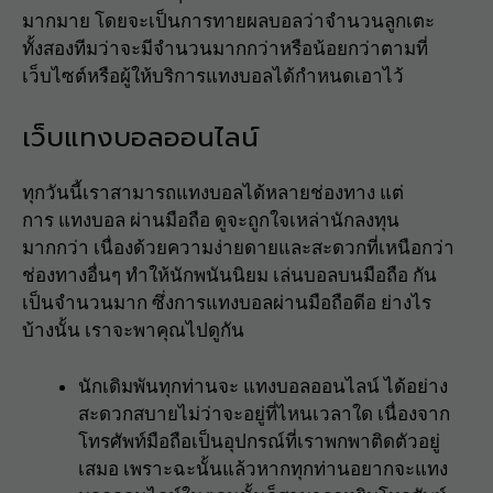
มากมาย โดยจะเป็นการทายผลบอลว่าจำนวนลูกเตะ
ทั้งสองทีมว่าจะมีจำนวนมากกว่าหรือน้อยกว่าตามที่
เว็บไซต์หรือผู้ให้บริการแทงบอลได้กำหนดเอาไว้
เว็บแทงบอลออนไลน์
ทุกวันนี้เราสามารถแทงบอลได้หลายช่องทาง แต่
การ แทงบอล ผ่านมือถือ ดูจะถูกใจเหล่านักลงทุน
มากกว่า เนื่องด้วยความง่ายดายและสะดวกที่เหนือกว่า
ช่องทางอื่นๆ ทำให้นักพนันนิยม เล่นบอลบนมือถือ กัน
เป็นจำนวนมาก ซึ่งการแทงบอลผ่านมือถือดีอ ย่างไร
บ้างนั้น เราจะพาคุณไปดูกัน
นักเดิมพันทุกท่านจะ แทงบอลออนไลน์ ได้อย่าง
สะดวกสบายไม่ว่าจะอยู่ที่ไหนเวลาใด เนื่องจาก
โทรศัพท์มือถือเป็นอุปกรณ์ที่เราพกพาติดตัวอยู่
เสมอ เพราะฉะนั้นแล้วหากทุกท่านอยากจะแทง