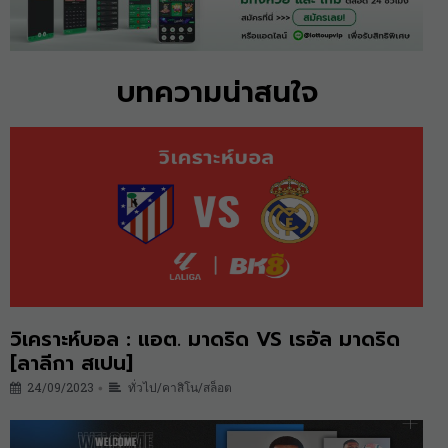
บทความน่าสนใจ
วิเคราะห์บอล : แอต. มาดริด VS เรอัล มาดริด
[ลาลีกา สเปน]
24/09/2023
ทั่วไป/คาสิโน/สล็อต
•