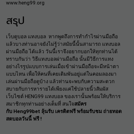
www.heng99.org
สรุป
เว็บดูบอล แทงบอล หากพูดถึงการทำกำไรผ่านมือถือ
แล้วบางท่านอาจยังไม่รู้ว่าสมัยนี้นั้นสามารถ แทงบอล
ผ่านมือถือ ได้แล้ว วันนี้เราจึงอยากบอกให้ทุกท่านได้
ทราบกันว่า วิธีแทงบอลผ่านมือถือ นั้นมีวิธีการแทง
อย่างไรรูปแบบการเล่นเมื่อเข้าผ่านมือถือจะมีหน้าตา
แบบไหน เพื่อให้คนที่เคยเดิมพันอยู่แต่ในคอมลองมา
เล่นผ่านมือถือดูบ้าง แล้วท่านจะพบกับความสะดวก
สบายกับการหารายได้เพียงแค่ใช้ปลายนิ้วสัมผัส
เว็บไซต์ HENG99 แทงบอล ของเรานั้นพร้อมให้บริการ
สมาชิกทุกท่านอย่างเต็มที่ สนใจ
สมัคร
กับ
Heng99bet
ลุ้นรับ
เครดิตฟรี
พร้อมรับชม
ถ่ายทอด
สดบอลวันนี้
ฟรี !