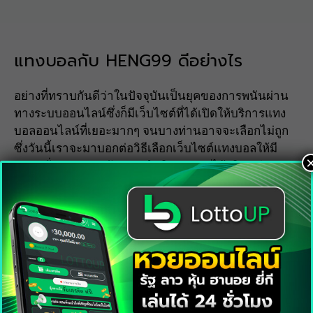
แทงบอลกับ HENG99 ดีอย่างไร
อย่างที่ทราบกันดีว่าในปัจจุบันเป็นยุคของการพนันผ่าน
ทางระบบออนไลน์ซึ่งก็มีเว็บไซต์ที่ได้เปิดให้บริการแทง
บอลออนไลน์
ที่เยอะมากๆ จนบางท่านอาจจะเลือกไม่ถูก
ซึ่งวันนี้เราจะมาบอกต่อวิธีเลือกเว็บไซต์แทงบอลให้มี
ความมั่นคง ปลอดภัย และทำเงินออกมาได้จริง แต่
จะ สมัครบอล เว็บไหนดีเรามาดูรายละเอียดกันเลยดี
กว่า
เว็บไซต์ที่มีชื่อเสียงและมีฐานสมาชิกแน่นหนา
เว็บตรงไม่ผ่านเอเย่นต์
ฝาก – ถอน อัตโนมัติ รวดเร็วภายใน 5 วินาที
มีเจ้าหน้าที่ดูแลตลอด 24 ชั่วโมง
รองรับการใช้งานทุกแพลตฟอร์ม