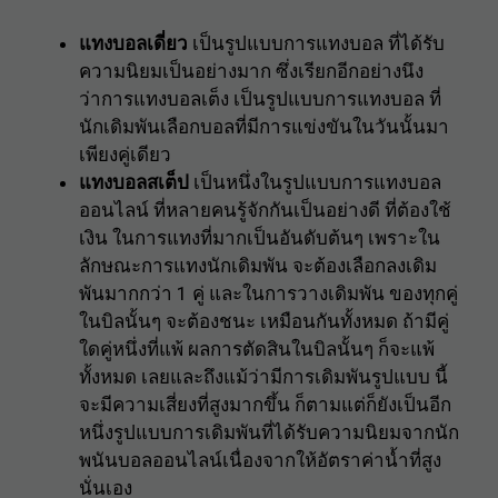
แทงบอลเดี่ยว
เป็นรูปแบบการแทงบอล ที่ได้รับ
ความนิยมเป็นอย่างมาก ซึ่งเรียกอีกอย่างนึง
ว่าการแทงบอลเต็ง เป็นรูปแบบการแทงบอล ที่
นักเดิมพันเลือกบอลที่มีการแข่งขันในวันนั้นมา
เพียงคู่เดียว
แทงบอลสเต็ป
เป็นหนึ่งในรูปแบบการแทงบอล
ออนไลน์ ที่หลายคนรู้จักกันเป็นอย่างดี ที่ต้องใช้
เงิน ในการแทงที่มากเป็นอันดับต้นๆ เพราะใน
ลักษณะการแทงนักเดิมพัน จะต้องเลือกลงเดิม
พันมากกว่า 1 คู่ และในการวางเดิมพัน ของทุกคู่
ในบิลนั้นๆ จะต้องชนะ เหมือนกันทั้งหมด ถ้ามีคู่
ใดคู่หนึ่งที่แพ้ ผลการตัดสินในบิลนั้นๆ ก็จะแพ้
ทั้งหมด เลยและถึงแม้ว่ามีการเดิมพันรูปแบบ นี้
จะมีความเสี่ยงที่สูงมากขึ้น ก็ตามแต่ก็ยังเป็นอีก
หนึ่งรูปแบบการเดิมพันที่ได้รับความนิยมจากนัก
พนันบอลออนไลน์เนื่องจากให้อัตราค่าน้ำที่สูง
นั่นเอง