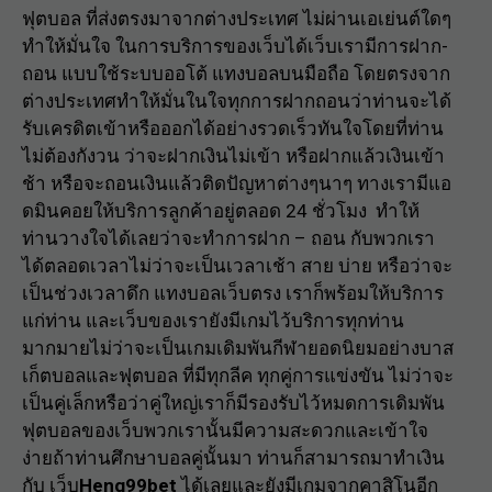
ฟุตบอล ที่ส่งตรงมาจากต่างประเทศ ไม่ผ่านเอเย่นต์ใดๆ
ทำให้มั่นใจ ในการบริการของเว็บได้เว็บเรามีการฝาก-
ถอน แบบใช้ระบบออโต้ แทงบอลบนมือถือ โดยตรงจาก
ต่างประเทศทำให้มั่นในใจทุกการฝากถอนว่าท่านจะได้
รับเครดิตเข้าหรือออกได้อย่างรวดเร็วทันใจโดยที่ท่าน
ไม่ต้องกังวน ว่าจะฝากเงินไม่เข้า หรือฝากแล้วเงินเข้า
ช้า หรือจะถอนเงินแล้วติดปัญหาต่างๆนาๆ ทางเรามีแอ
ดมินคอยให้บริการลูกค้าอยู่ตลอด 24 ชั่วโมง ทำให้
ท่านวางใจได้เลยว่าจะทำการฝาก – ถอน กับพวกเรา
ได้ตลอดเวลาไม่ว่าจะเป็นเวลาเช้า สาย บ่าย หรือว่าจะ
เป็นช่วงเวลาดึก แทงบอลเว็บตรง เราก็พร้อมให้บริการ
แก่ท่าน และเว็บของเรายังมีเกมไว้บริการทุกท่าน
มากมายไม่ว่าจะเป็นเกมเดิมพันกีฬายอดนิยมอย่างบาส
เก็ตบอลและฟุตบอล ที่มีทุกลีค ทุกคู่การแข่งขัน ไม่ว่าจะ
เป็นคู่เล็กหรือว่าคู่ใหญ่เราก็มีรองรับไว้หมดการเดิมพัน
ฟุตบอลของเว็บพวกเรานั้นมีความสะดวกและเข้าใจ
ง่ายถ้าท่านศึกษาบอลคู่นั้นมา ท่านก็สามารถมาทำเงิน
กับ เว็บ
Heng99bet
ได้เลยและยังมีเกมจากคาสิโนอีก