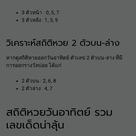
3 ตัวหน้า : 0, 5, 7
3 ตัวหลัง : 1, 3, 9
วิเคราะห์สถิติหวย 2 ตัวบน-ล่าง
หากดูสถิติหวยออกวันอาทิตย์ ตัวเลข 2 ตัวบน-ล่าง ที่มี
การออกรางวัลบ่อย ได้แก่
2 ตัวบน : 2, 6, 8
2 ตัวล่าง : 4, 7
สถิติหวยวันอาทิตย์ รวม
เลขเด็ดน่าลุ้น