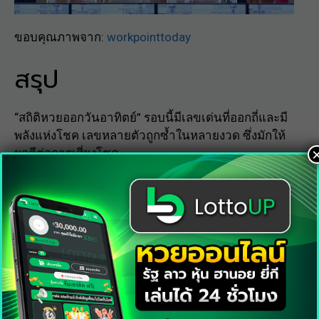
ขอบคุณภาพจาก:
workpointtoday
สรุป
“สถิติหวยออกวันอาทิตย์” รอบนี้มีเลขเด่นที่ออกถี่และมี
พลังแห่งโชค เลขหลายตัวถูกซ้ำในหลายงวด ซึ่งมักให้
ผลดีต่อการเสี่ยงโชค
ลองเลือกเลข 3 ตัวหน้า 057, 075, 507, 570, 705, 750
เลข 3 ตัวหลัง 139, 193, 319, 391, 913, 931 เลข 2 ตัว
บน 26, 28, 62, 68, 82, 86 และเลข 2 ตัวล่าง 47, 74 มี
แนวโน้มมาแรงมากในงวดนี้