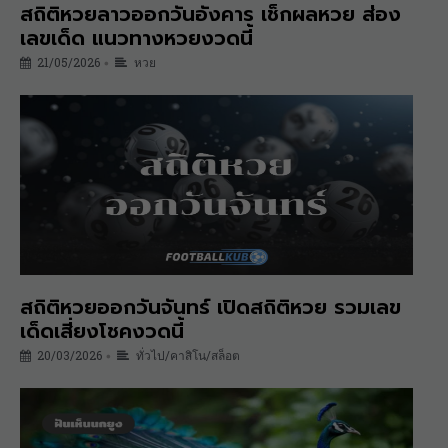
สถิติหวยลาวออกวันอังคาร เช็กผลหวย ส่อง
เลขเด็ด แนวทางหวยงวดนี้
21/05/2026
หวย
•
สถิติหวยออกวันจันทร์ เปิดสถิติหวย รวมเลข
เด็ดเสี่ยงโชคงวดนี้
20/03/2026
ทั่วไป/คาสิโน/สล็อต
•