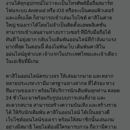
งานได้ทุกอุปกรณ์ไม่ว่าจะเป็นโทรศัพท์มือถือสมาร์ท
โฟนระบบ Android หรือ iOS หรือจะเป็นคอมพิวเตอร์
และแท็บเล็ต ก็สามารถเข้าเล่นเว็บไซต์ คาสิโนค่าย
ใหญ่ ของเราได้โดยไม่จำเป็นติดตั้งแอพพลิเคชั่น
สามารถเข้าเล่นผ่านทางบราวเซอร์ ที่มีกับมือถือได้
ทันที ไม่ยุ่งยาก กลับเว็บเดิมพันออนไลน์ที่กำลังมาแรง
มากที่สุด ในตอนนี้ ต้องไม่พ้นเว็บ เดิมพันคาสิโน
ออนไลน์ยูฟ่าเบท เจ้าแรกในประเทศไทยและเจ้าเดียว
ในเอเชียที่มีเกม
คาสิโนออนไลน์ครบวงจร ให้เล่นมากมาย และหลาก
หลายประเภท เรามีมาตรฐานทางสากล ที่ได้รอง ทาง
ทีมงานของเรา พร้อมให้บริการนักเดิมพันทุกท่าน ตลอด
24 ชั่วโมง มาพร้อมกับรูปแบบการเล่นที่ง่าย และ
สะดวกสบาย สามารถสร้างความบันเทิง และสร้างราย
ได้ ให้กับนักเดิมพัน คาสิโนออนไลน์ ได้เป็นอย่างดี
เว็บไซต์ออนไลน์ของเรา พร้อมให้สมาชิกนั้นเล่นเกม
อย่างมีสมาธิ โดยไม่ต้องมีใครมารบกวน ถือว่ามีความ