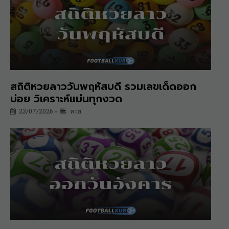
สถิติหวยลาววันพฤหัสบดี รวมเลขเด็ดออก
บ่อย วิเคราะห์แม่นทุกงวด
23/07/2026
หวย
•