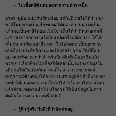
ไม่เชื่อสถิติ แต่มองหาความน่าจะเป็น
อาจจะดูย้อนแย้งกันสักหน่อย แต่ก็ปฏิเสธไม่ได้ว่าเกม
คาสิโนทุกเกมเป็นเรื่องของสถิติและความน่าจะเป็น
แล้วพอเป็นคาสิโนออนไลน์จะเห็นได้ว่ามีหลายเกมที่
แสดงผลการออกรางวัลย้อนหลังหรือสถิติต่าง ๆ ให้ได้
เห็นกัน จนมีคนเอาสิ่งเหล่านั้นไปพัฒนาเป็นสูตรการ
เล่นที่ทรงประสิทธิภาพและได้ผลจริง ๆ จนเป็นที่นิยม
อย่างแพร่หลาย ทว่าสำหรับนักเดิมพันมืออาชีพแล้ว
พวกเขาเลือกที่จะไม่เชื่อสถิติเหล่านั้น เพราะข้อมูลใน
อดีตต่อให้เรียลไทม์แค่ไหนก็ไม่สามารถพยากรณ์
เหตุการณ์ข้างหน้าได้อย่าง 100% อยู่แล้ว สิ่งที่พวกเขา
จะทำก็คือมองหาความเป็นไปได้ว่าโอกาสไปทางไหน
แล้วค่อยแทงตามน้ำไป หรืออาจใช้เป็นข้อมูลในการ
ตัดสินใจว่าจะเล่นต่อหรือเลิกดี
รู้ลึก รู้จริง กับสิ่งที่กำลังเล่นอยู่