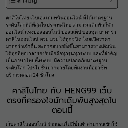
สารบัญ
คาสิโนไทย
เว็บเฮง
เกมพนันออนไลน์ ที่ได้มาตรฐาน
ระดับโลกที่ดีที่สุดในประเทศไทย สามารถเดิมพันกีฬา
ออนไลน์
แทงบอลออนไลน์
บอลสเต็ป บอลชุด บาคาร่า
คาสิโนออนไลน์ หวย มวย ได้ทุกชนิด โดยเปิดราคา
มากกว่าเจ้าอื่น สะดวกสบายยิ่งขึ้นสามารถวางเดิมพัน
ได้ทุกที่ทุกเวลารองรับมือถือทุกรุ่นทุกระบบ และที่สำคัญ
เป็นภาษาไทยทั้งระบบ มีความปลอดภัยมาตรฐาน
ระดับโลก
โปรโมชั่น
มากมายโดยทีมงานมืออาชีพ
บริการตลอด 24 ชั่วโมง
คาสิโนไทย กับ HENG99 เว็บ
ตรงที่ครองใจนักเดิมพันสูงสุดใน
ตอนนี้
เว็บคาสิโนออนไลน์ ฝากถอนไม่มีขั้นต่ำสามารถเข้าใช้