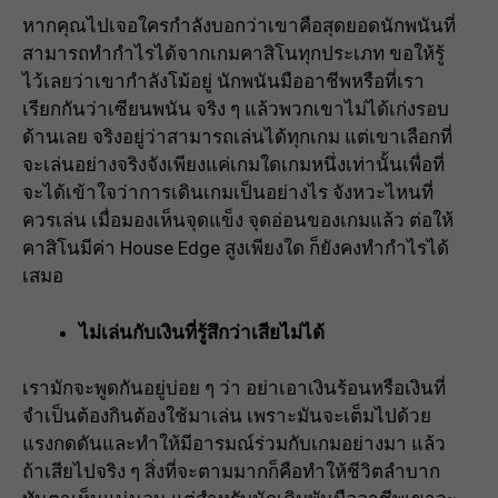
หากคุณไปเจอใครกำลังบอกว่าเขาคือสุดยอดนักพนันที่
สามารถทำกำไรได้จากเกมคาสิโนทุกประเภท ขอให้รู้
ไว้เลยว่าเขากำลังโม้อยู่ นักพนันมืออาชีพหรือที่เรา
เรียกกันว่า
เซียนพนัน
จริง ๆ แล้วพวกเขาไม่ได้เก่งรอบ
ด้านเลย จริงอยู่ว่าสามารถเล่นได้ทุกเกม แต่เขาเลือกที่
จะเล่นอย่างจริงจังเพียงแค่เกมใดเกมหนึ่งเท่านั้นเพื่อที่
จะได้เข้าใจว่าการเดินเกมเป็นอย่างไร จังหวะไหนที่
ควรเล่น เมื่อมองเห็นจุดแข็ง จุดอ่อนของเกมแล้ว ต่อให้
คาสิโนมีค่า House Edge สูงเพียงใด ก็ยังคงทำกำไรได้
เสมอ
ไม่เล่นกับเงินที่รู้สึกว่าเสียไม่ได้
เรามักจะพูดกันอยู่บ่อย ๆ ว่า อย่าเอาเงินร้อนหรือเงินที่
จำเป็นต้องกินต้องใช้มาเล่น เพราะมันจะเต็มไปด้วย
แรงกดดันและทำให้มีอารมณ์ร่วมกับเกมอย่างมา แล้ว
ถ้าเสียไปจริง ๆ สิ่งที่จะตามมากก็คือทำให้ชีวิตลำบาก