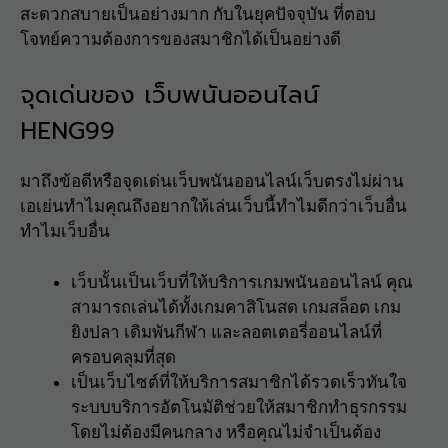
สะดวกสบายเป็นอย่างมาก กับในยุคปัจจุบัน ที่ตอบ
โจทย์ความต้องการของสมาชิกได้เป็นอย่างดี
จุดเด่นของ เว็บพนันออนไลน์
HENG99
มาถึงข้อดีหรือจุดเด่นเว็บพนันออนไลน์เว็บตรงไม่ผ่าน
เอเย่นทำไมคุณถึงอยากให้เล่นเว็บนี้ทำไมดีกว่าเว็บอื่น
ทำไมเว็บอื่น
เว็บนั้นเป็นเว็บที่ให้บริการเกมพนันออนไลน์ คุณ
สามารถเล่นได้ทั้งเกมคาสิโนสด เกมสล็อต เกม
ยิงปลา เดิมพันกีฬา และลอตเตอรี่ออนไลน์ที่
ครอบคลุมที่สุด
เป็นเว็บไซต์ที่ให้บริการสมาชิกได้รวดเร็วทันใจ
ระบบบริการอัตโนมัติช่วยให้สมาชิกทำธุรกรรม
โดยไม่ต้องมีคนกลาง หรือคุณไม่จำเป็นต้อง