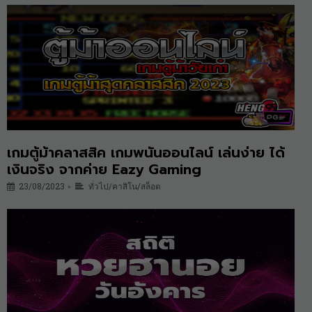
เกมตู้ม้าคลาสสิค เกมพนันออนไลน์ เล่นง่าย ได้
เงินจริง จากค่าย Eazy Gaming
23/08/2023
ทั่วไป/คาสิโน/สล็อต
•