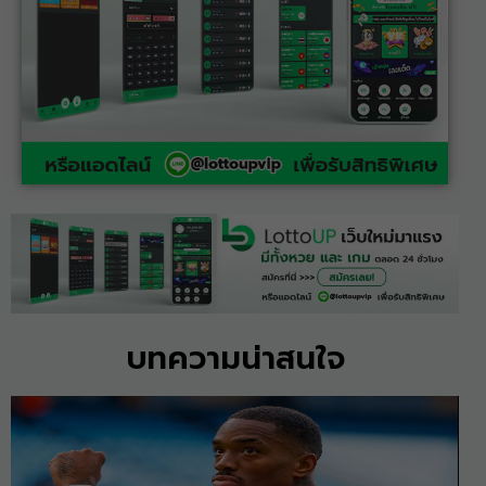
บทความน่าสนใจ