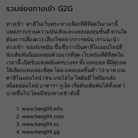
รวมช่องทางเข้า G2G
ทางเข้า
คาสิโนเว็บตรง
ทางเลือกที่ดีที่สุดในเวลานี้
แหล่งรวบรวมความบันเทิงและแหล่งลงทุนชั้นดี ท่านใด
ต้องการเสี่ยงดวง เสี่ยงโชคจากการพนัน เราแนะนำ
ทางเข้า ของนักพนัน ขึ้นชื่อว่าเป็นคาสิโนออนไลน์ที่
นักเดิมพันนิยมลงทุนด้วยมากที่สุด เว็บพนันที่ดีที่สุดใน
เวลานี้ เปิดรับแทงพนันครบวงจร ทั้ง แทงบอล ที่มีคู่บอล
ให้เลือกแทงเยอะที่สุด โดย แทงบอลขั้นต่ำ 10 บาท เกม
คาสิโนออนไลน์ เช่น เกมไฮโล ไพ่ดัมมี่ ไพ่ป๊อกเด้ง
สล็อตออนไลน์ บาคาร่า รูเล็ต เริ่มต้นเดิมพันได้ตั้งแต่ 1
บาทขึ้นไป โดยมีช่องทางเข้าดังนี้
www.heng99.info
www.heng99.com
www.heng99.cc
www.heng99.gg