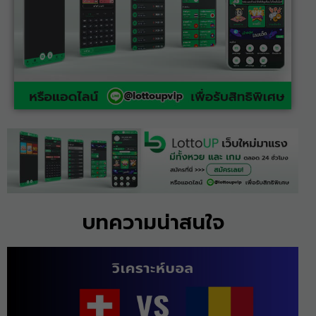
บทความน่าสนใจ