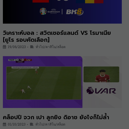
วิเคราะห์บอล : สวิตเซอร์แลนด์ VS โรมาเนีย
[ยูโร รอบคัดเลือก]
19/06/2023
ทั่วไป/คาสิโน/สล็อต
•
คล็อปป์ จวก เปา ลูกยิง ดิอาซ ยังไงก็ไม่ล้ำ
01/10/2023
ทั่วไป/คาสิโน/สล็อต
•