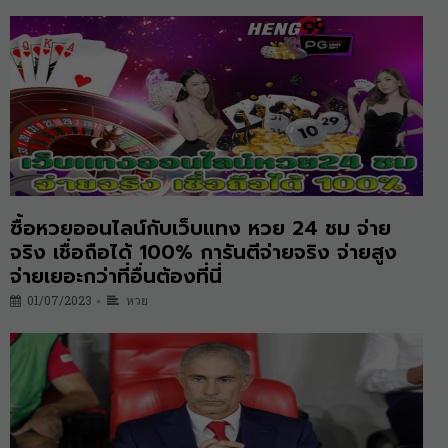
ซื้อหวยออนไลน์กับเว็บแทง หวย 24 ชม จ่าย
จริง เชื่อถือได้ 100% การันตีจ่ายจริง จ่ายสูง
จ่ายเยอะกว่าที่อื่นต้องที่นี่
01/07/2023
หวย
•