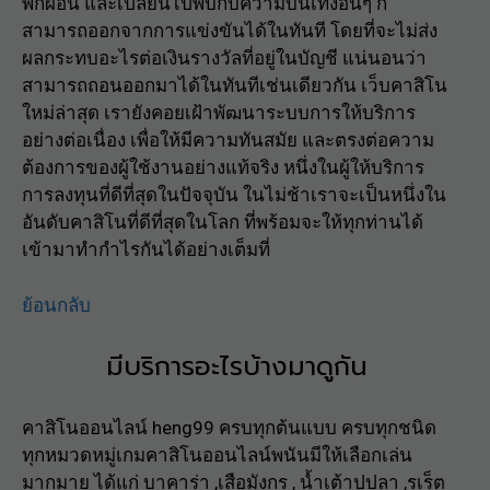
พักผ่อน และเปลี่ยนไปพบกับความบันเทิงอื่นๆ ก็
สามารถออกจากการแข่งขันได้ในทันที โดยที่จะไม่ส่ง
ผลกระทบอะไรต่อเงินรางวัลที่อยู่ในบัญชี แน่นอนว่า
สามารถถอนออกมาได้ในทันทีเช่นเดียวกัน เว็บคาสิโน
ใหม่ล่าสุด เรายังคอยเฝ้าพัฒนาระบบการให้บริการ
อย่างต่อเนื่อง เพื่อให้มีความทันสมัย และตรงต่อความ
ต้องการของผู้ใช้งานอย่างแท้จริง หนึ่งในผู้ให้บริการ
การลงทุนที่ดีที่สุดในปัจจุบัน ในไม่ช้าเราจะเป็นหนึ่งใน
อันดับคาสิโนที่ดีที่สุดในโลก ที่พร้อมจะให้ทุกท่านได้
เข้ามาทำกำไรกันได้อย่างเต็มที่
ย้อนกลับ
มีบริการอะไรบ้างมาดูกัน
คาสิโนออนไลน์
heng99
ครบทุกต้นแบบ ครบทุกชนิด
ทุกหมวดหมู่เกมคาสิโนออนไลน์พนันมีให้เลือกเล่น
มากมาย ได้แก่ บาคาร่า ,เสือมังกร , น้ำเต้าปูปลา ,รูเร็ต