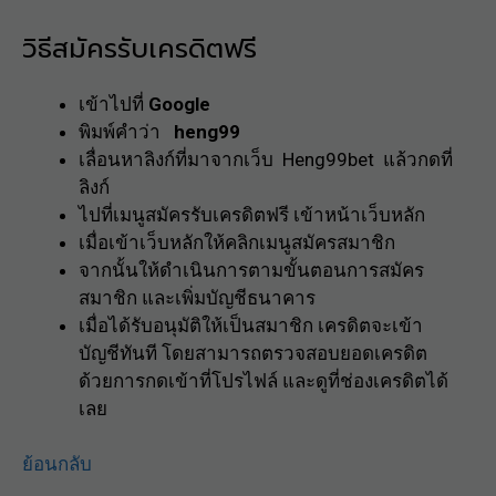
วิธีสมัครรับเครดิตฟรี
เข้าไปที่
Google
พิมพ์คำว่า
heng99
เลื่อนหาลิงก์ที่มาจากเว็บ
Heng99bet
แล้วกดที่
ลิงก์
ไปที่เมนูสมัครรับเครดิตฟรี เข้าหน้าเว็บหลัก
เมื่อเข้าเว็บหลักให้คลิกเมนูสมัครสมาชิก
จากนั้นให้ดำเนินการตามขั้นตอนการสมัคร
สมาชิก และเพิ่มบัญชีธนาคาร
เมื่อได้รับอนุมัติให้เป็นสมาชิก เครดิตจะเข้า
บัญชีทันที โดยสามารถตรวจสอบยอดเครดิต
ด้วยการกดเข้าที่โปรไฟล์ และดูที่ช่องเครดิตได้
เลย
ย้อนกลับ