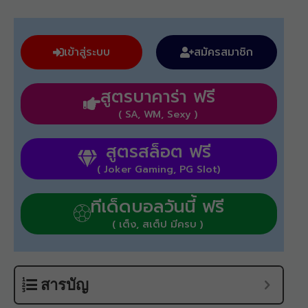
เข้าสู่ระบบ
สมัครสมาชิก
สูตรบาคาร่า ฟรี
( SA, WM, Sexy )
สูตรสล็อต ฟรี
( Joker Gaming, PG Slot)
ทีเด็ดบอลวันนี้ ฟรี
( เต็ง, สเต็ป มีครบ )
สารบัญ